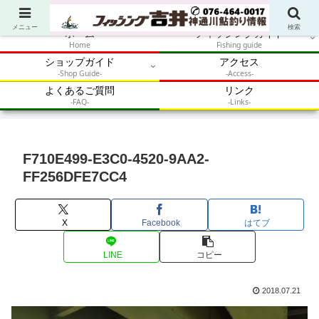
アウトドア・釣り・鮎・自然体験を加速させるメディア
メニュー
検索
ホーム
フィッシングガイド
Home
Fishing guide
ショップガイド
アクセス
-Shop Guide-
-Access-
よくあるご質問
リンク
-FAQ-
-Links-
F710E499-E3C0-4520-9AA2-
FF256DFE7CC4
X
Facebook
はてブ
LINE
コピー
2018.07.21