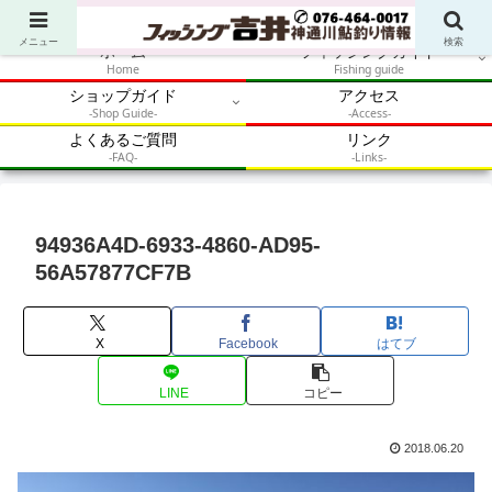
アウトドア・釣り・鮎・自然体験を加速させるメディア
メニュー
検索
ホーム
フィッシングガイド
Home
Fishing guide
ショップガイド
アクセス
-Shop Guide-
-Access-
よくあるご質問
リンク
-FAQ-
-Links-
94936A4D-6933-4860-AD95-
56A57877CF7B
X
Facebook
はてブ
LINE
コピー
2018.06.20