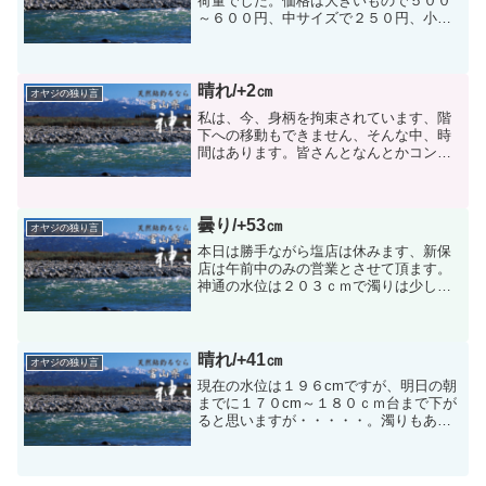
荷量でした。価格は大きいもので５００
～６００円、中サイズで２５０円、小サ
イズで１５０円の祝儀価格であッた。網
の人は一人平均２０～３０匹で大、中,
小、の混ざりである。現在限りで推測す
ると神通に居る鮎の数は昨...
晴れ/+2㎝
オヤジの独り言
私は、今、身柄を拘束されています、階
下への移動もできません、そんな中、時
間はあります。皆さんとなんとかコンタ
クトを取りたくて、携帯電話で繋ぎまし
たが打ち込みがむずかしい、そこで携帯
のノートパソコンを見つけてくれた人が
いた。これならできる・・...
曇り/+53㎝
オヤジの独り言
本日は勝手ながら塩店は休みます、新保
店は午前中のみの営業とさせて頂ます。
神通の水位は２０３ｃｍで濁りは少し残
っています。オトリを買いにポツリ、ポ
ツリと人が来られます。長い間、釣が出
来なかったので痺れを切らして出てこら
れるのだと思います。そこ...
晴れ/+41㎝
オヤジの独り言
現在の水位は１９６cmですが、明日の朝
までに１７０cm～１８０ｃｍ台まで下が
ると思いますが・・・・・。濁りもあり
ませんし絶好の釣り日和になると思われ
ます。今日の釣果は塩で時速６尾のペー
スで釣っていたが風が強くなり１６尾で