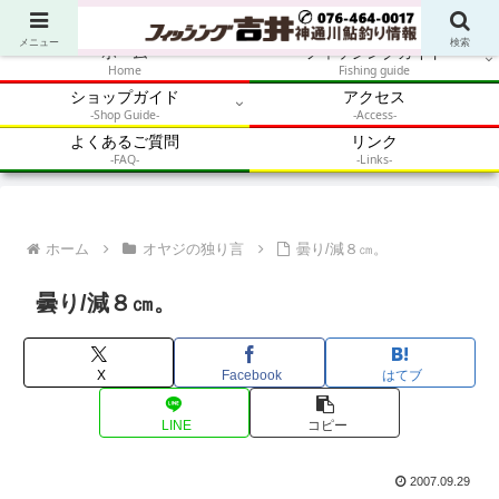
アウトドア・釣り・鮎・自然体験を加速させるメディア
メニュー
検索
ホーム
フィッシングガイド
Home
Fishing guide
ショップガイド
アクセス
-Shop Guide-
-Access-
よくあるご質問
リンク
-FAQ-
-Links-
ホーム
オヤジの独り言
曇り/減８㎝。
曇り/減８㎝。
X
Facebook
はてブ
LINE
コピー
2007.09.29