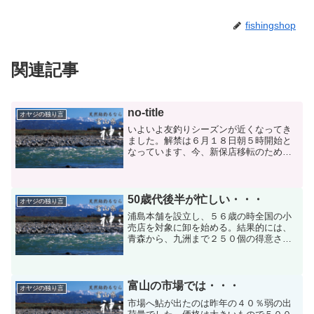
fishingshop
関連記事
no-title
オヤジの独り言
いよいよ友釣りシーズンが近くなってき
ました。解禁は６月１８日朝５時開始と
なっています、今、新保店移転のため毎
日忙しくしています。神通の試し捕りは
６月１４日です。私のブログの方は６月
１５日頃から始めようと思っています。
もうしばらくお待ちくださ...
50歳代後半が忙しい・・・
オヤジの独り言
浦島本舗を設立し、５６歳の時全国の小
売店を対象に卸を始める。結果的には、
青森から、九洲まで２５０個の得意さん
を得た。卸物は、天然木のタモ、渓流タ
モ、磯タモ、替え網、手放し１型，浦島
くん、夏の陣、原木，仕付け用ピンセッ
ト、へら用品、その他すべ...
富山の市場では・・・
オヤジの独り言
市場へ鮎が出たのは昨年の４０％弱の出