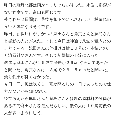
昨日の飛騨北部は雨が５ミリぐらい降った。水位に影響が
ない程度です。富山も同じです。
残された２日間は、最後を飾るのにふさわしい、秋晴れの
良い天気になりそうです。
昨日、新保店にがまかつの麻田さんと角真さんと藤島さん
と撮影の人とが来た。そして今日は神通で尺鮎を狙うとの
ことである。浅田さんの仕掛けは針１０号の４本錨とのこ
と流石針やさんです。そして新婦橋の下流に入った。
釣果は麻田さんが１６尾で最長が２６cmぐらいであった
と聞いた。角真さんは１３尾で２６．５ｃｍだと聞いた。
余り釣果が良くなかった。
今日一日、風は吹くし、雨が降るしの一日であったので仕
方がないかも知れない。
後で考えたら麻田さんと藤島さんとは針の原材料の関係が
あるので麻田さんを選んだらしい。後の人は１０尾前後の
人が多いように思う。