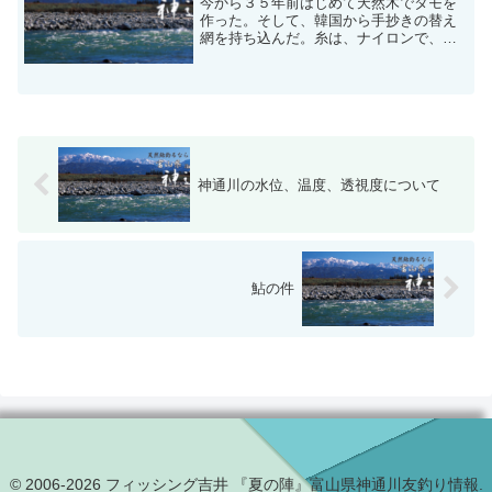
今から３５年前はじめて天然木でタモを
作った。そして、韓国から手抄きの替え
網を持ち込んだ。糸は、ナイロンで、２
１０・２本撚りで３ミリ目だった。柿渋
をして、大阪見本市のため、相当臭いも
のを機内に持ち込んだことを記憶してい
る。現在、網糸はモノフイ...
神通川の水位、温度、透視度について
鮎の件
© 2006-2026 フィッシング吉井 『夏の陣』富山県神通川友釣り情報.