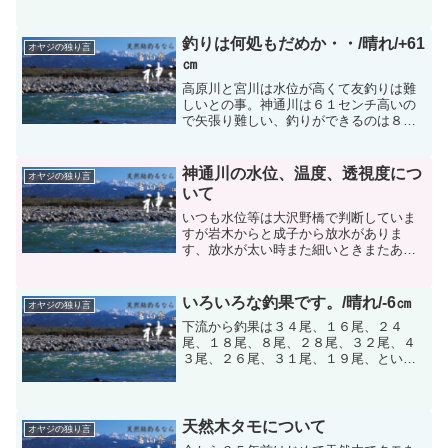
今日は剥製が４万円もするので、ホルマ
リンの瓶とホルマリンを用意することに
しました。それでも3万...
釣りは何処もだめか・・/晴れ/+61
オヤジの独り言
㎝
高原川と宮川は水位が高くて友釣りは難
しいとの事。神通川は６１センチ高いの
で矢張り難しい、釣りができるのは８日
（日）頃ぐらいからだと思います。そこ
へ村田さんより電話が入る、何処も釣果
が悪いので何処かつれるところがない
神通川の水位、温度、透視度につ
オヤジの独り言
か・・・明日は小矢部川でも...
いて
いつも水位等は大沢野橋で判断していま
すが岩木からと成子から放水がありま
す、放水が太い時また細いときまたある
ときは止まっているときがあります。そ
れで神通の中心である新保橋で水位と温
度と透視度をはかったらいいのではない
いろいろな釣果です。/晴れ/-6㎝
オヤジの独り言
かと思っています。温度も大...
下流から釣果は３４尾、１６尾、２４
尾、１８尾、８尾、２８尾、３２尾、４
３尾、２６尾、３１尾、１９尾、といろ
いろな釣果です。中でもいちばん釣れた
のは成子から新婦橋までです。又型も２
４ｃｍと大きかった。いつも釣っている
人が入る所に似よって釣果の...
天然木タモについて
オヤジの独り言