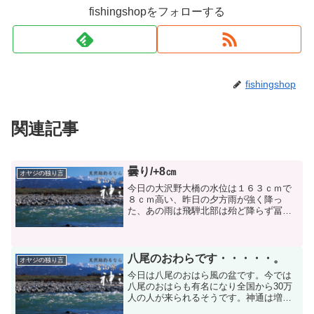
fishingshopをフォローする
fishingshop
関連記事
曇り/+8㎝
オヤジの独り言
今日の大沢野大橋の水位は１６３ｃｍで
８ｃｍ高い、昨日の夕方雨が強く降っ
た、あの雨は飛騨北部は殆ど降らず冨山
県内だけ振ったので水位に影響は無かっ
た。台風も北東の方へ進んでいくものと
思われる。ここ２日の釣果は全く驚くほ
どのものであったが水位が少...
八尾のおわらです・・・・・。
オヤジの独り言
今日は八尾のおはら風の盆です。今では
八尾のおはらも有名になり全国から30万
人の人が来られるそうです。神通は増水
で濁っていますが隣はどこ吹く風です。