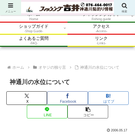
アウトドア・釣り・鮎・自然体験を加速させるメディア
メニュー
検索
ホーム
フィッシングガイド
Home
Fishing guide
ショップガイド
アクセス
-Shop Guide-
-Access-
よくあるご質問
リンク
-FAQ-
-Links-
ホーム
オヤジの独り言
神通川の水位について
神通川の水位について
X
Facebook
はてブ
LINE
コピー
2006.05.17