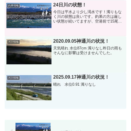
井田川は相変わら...
24日川の状態！
釣果情報
今日は平水より少し渇水です！濁りもな
く川の状態は良いです。釣果の方は厳し
い状態が続いてますが、空港前で15尾か
ら30尾程でした。今日は朝から気温が上
がらず寒いです。お客様もポツポツで情
報があまり入りません。😰明日、明後日
は晴れそうなので期待...
2020.09.05神通川の状況！
河川情報
天気晴れ 水位87cm 濁りなし昨日の雨も
そんなに影響は受けませんでした。
2025.09.17神通川の状況！
河川情報
晴れ 水位0.91 濁りなし