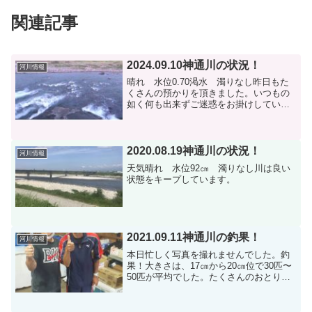
関連記事
2024.09.10神通川の状況！
河川情報
晴れ 水位0.70渇水 濁りなし昨日もた
くさんの預かりを頂きました。いつもの
如く何も出来ずご迷惑をお掛けしていま
す。情報ですが、新保大橋上流で103匹、
新婦大橋下流78匹、空港前82匹の情報で
す。昨日は土日で大きい鮎が抜かれたの
か、全般的に...
2020.08.19神通川の状況！
河川情報
天気晴れ 水位92㎝ 濁りなし川は良い
状態をキープしています。
2021.09.11神通川の釣果！
河川情報
本日忙しく写真を撮れませんでした。釣
果！大きさは、17㎝から20㎝位で30匹〜
50匹が平均でした。たくさんのおとり預
かり、冷凍庫預かりを承りました。明日
も水位が少しづつ下がり天気も晴れの予
報ですので楽しい釣りが出来そうです。