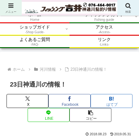
アウトドア・釣り・鮎・自然体験を加速させるメディア
メニュー
検索
ホーム
フィッシングガイド
Home
Fishing guide
ショップガイド
アクセス
-Shop Guide-
-Access-
よくあるご質問
リンク
-FAQ-
-Links-
ホーム
河川情報
23日神通川の情報！
23日神通川の情報！
X
Facebook
はてブ
LINE
コピー
2018.08.23
2019.05.31