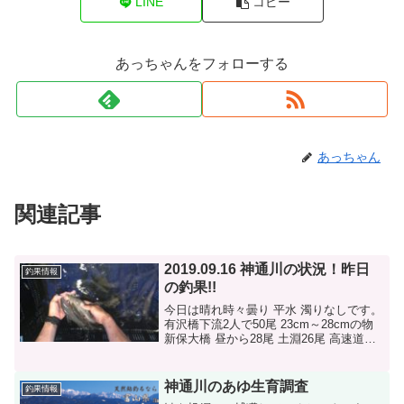
LINE
コピー
あっちゃんをフォローする
あっちゃん
関連記事
2019.09.16 神通川の状況！昨日
釣果情報
の釣果!!
今日は晴れ時々曇り 平水 濁りなしです。
有沢橋下流2人で50尾 23cm～28cmの物
新保大橋 昼から28尾 土淵26尾 高速道路
下34尾 の情報でした。有沢橋下流の写真
です。
神通川のあゆ生育調査
釣果情報