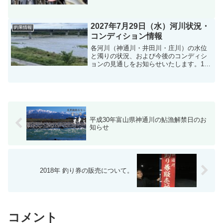
よ！！
2027年7月29日（水）河川状況・
釣果情報
コンディション情報
各河川（神通川・井田川・庄川）の水位
と濁りの状況、および今後のコンディシ
ョンの見通しをお知らせいたします。1.
神通川水位： 1.27m状況： 濁りあり今後
の見通し： 明日は天候が崩れない予報の
ため、徐々に濁りが取れてくる見込みで
す。明後日...
平成30年富山県神通川の鮎漁解禁日のお
知らせ
2018年 釣り券の販売について。
コメント