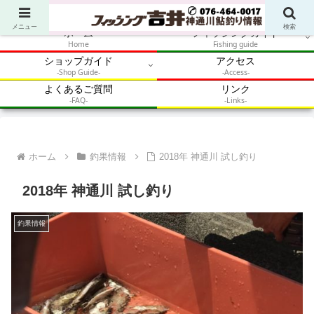
アウトドア・釣り・鮎・自然体験を加速させるメディア
メニュー
検索
ホーム
フィッシングガイド
Home
Fishing guide
ショップガイド
アクセス
-Shop Guide-
-Access-
よくあるご質問
リンク
-FAQ-
-Links-
ホーム
釣果情報
2018年 神通川 試し釣り
2018年 神通川 試し釣り
釣果情報