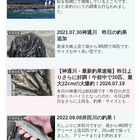
鮎を投網にて捕獲しているところです、
また友釣りにての調査も行なわれまし
た。
2021.07.30神通川 昨日の釣果
釣果情報
追加
新保大橋上流で昼から3時間で36匹です。
サイズも中々良い型です。
【神通川・最新釣果速報】昨日よ
釣果情報
りさらに好調！午前中で30匹、最
大22cmの大爆釣！2026.07.19
本日の神通川は絶好調です！昨日の夕立
が良いスパイスとなったのか、今日は昨
日をさらに上回る、釣果・サイズともに
文句なしの伸びを見せています。釣果：
午前中の4時間で30匹サイズ： 半分以上
が17cm以上（最大サイズはなんと
2022.09.08井田川の釣果！
釣果情報
22cm！）釣り場:...
久しぶりに井田川ですが、昼から4時間で
アリーナ上流32匹です。20㎝程で揃って
ました。アリーナまだまだ釣れます