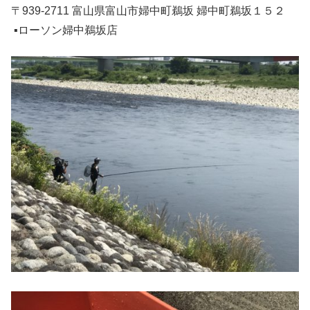
〒939-2711 富山県富山市婦中町鵜坂 婦中町鵜坂１５２
▪ローソン婦中鵜坂店