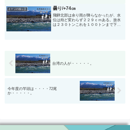
遠い所は和歌山、三重、岡山、から来ら
れた。１回戦は７時から１...
曇り/+74㎝
オヤジの独り言
飛騨北部は余り雨が降らなかったが、水
位は殆ど変わらず２２９ｃｍある。放水
は２３０トンこれを１００トンまで下げ
て水位を１８０ｃｍまで下げるのは難し
いと思いますが・・・・・。第３ダムで
は２１日の朝まで雨が降らなかったら不
可能ではないとのことであ...
台湾の人が・・・・・。
今年度の竿頭は・・・・72尾
か・・・・・。