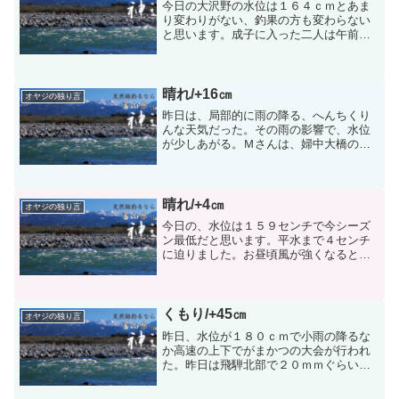
今日の大沢野の水位は１６４ｃｍとあま
り変わりがない、釣果の方も変わらない
と思います。成子に入った二人は午前中
で８６尾と大型が多くオトリを５０尾持
ってこられた。それから一人で飛行場前
に行ったけど小型が多くオトリになるの
は１６尾でした。又、有沢...
晴れ/+16㎝
オヤジの独り言
昨日は、局部的に雨の降る、へんちくり
んな天気だった。その雨の影響で、水位
が少しあがる。Ｍさんは、婦中大橋の近
くで９７尾の釣果とのことです、オトリ
に成るのは４０尾だそうです。又、新婦
の下流の大きな石のところで６３尾の釣
果、此処は７０％がオトリ...
晴れ/+4㎝
オヤジの独り言
今日の、水位は１５９センチで今シーズ
ン最低だと思います。平水まで４センチ
に迫りました。お昼頃風が強くなると思
われる・・・・・。神通の鮎全体が、大
きくなっているようです。 昨日、
Ｍさんが成子で釣られた鮎は大きくて１
７ｃｍ～２３ｃｍもあつた...
くもり/+45㎝
オヤジの独り言
昨日、水位が１８０ｃｍで小雨の降るな
か高速の上下でがまかつの大会が行われ
た。昨日は飛騨北部で２０ｍｍぐらい雨
が降ったので２０ｃｍの増水です、釣り
は出来ます。大会参加者は５１名です、