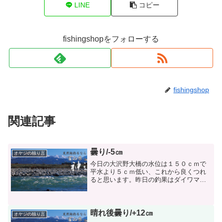
LINE
コピー
fishingshopをフォローする
fishingshop
関連記事
曇り/-5㎝
オヤジの独り言
今日の大沢野大橋の水位は１５０ｃｍで
平水より５ｃｍ低い、これから良くつれ
ると思います。昨日の釣果はダイワマス
ターズの覇者山口隆さんが来てくれまし
た。彼は新保大橋の下の馬の背を最下流
までやってくれました。釣果は６０尾あ
まりでしたがアユの型が良...
晴れ後曇り/+12㎝
オヤジの独り言