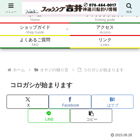
アウトドア・釣り・鮎・自然体験を加速させるメディア
メニュー
検索
ホーム
フィッシングガイド
Home
Fishing guide
ショップガイド
アクセス
-Shop Guide-
-Access-
よくあるご質問
リンク
-FAQ-
-Links-
ホーム
オヤジの独り言
コロガシが始まります
コロガシが始まります
X
Facebook
はてブ
LINE
コピー
2015.08.28