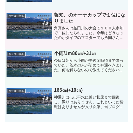
ります。飛行場前のプロ打ちは５０尾ぐ
らいです。有沢の下流は大きなものが取
れました、殆んど瀬です。Ｐ...
報知、のオーナカップで１位にな
カテゴリ無し
りました
角真さんは益田川の大会で１６０人参加
で１位になられました。今年はどうなっ
たのかダイワのマスターでも角間さんと
高堂さんが９位、と１０位に入られまし
た残るはがまかつの大会が１６日行われ
ます。森田さんだけが入っておられませ
小雨/1ｍ86㎝/+31㎝
カテゴリ無し
ん。今度はどうしても入賞...
今日は朝から小雨が午後３時頃まで降っ
ていた。茨木の人が初めて神通へきまし
た、何も解らないので教えてくださいと
のとです。私は新保大橋を教えました。
教えたとうりのところへ入られたらしい
です。そして５時頃電話で大きな鮎を３
２尾も釣れました、大きな...
165㎝(+10㎝)
カテゴリ無し
神通川はほぼ平水に近い状態まで回復
し、濁りはありません。これといった情
報はありませんが入り次第、当ブログで
配信いたします。その他の河川は...【常
願寺川】平水で鮎は少ないながら釣れて
います。【井田川】高水ながら、滑川市
の森田さんが15時まで...