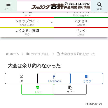
アウトドア・釣り・鮎・自然体験を加速させるメディア
メニュー
検索
ホーム
フィッシングガイド
Home
Fishing guide
ショップガイド
アクセス
-Shop Guide-
-Access-
よくあるご質問
リンク
-FAQ-
-Links-
ホーム
カテゴリ無し
大会は余り釣れなかった
大会は余り釣れなかった
X
Facebook
はてブ
LINE
コピー
2015.08.23