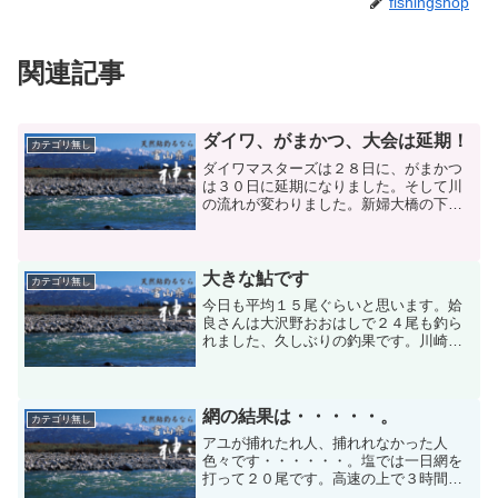
fishingshop
関連記事
ダイワ、がまかつ、大会は延期！
カテゴリ無し
ダイワマスターズは２８日に、がまかつ
は３０日に延期になりました。そして川
の流れが変わりました。新婦大橋の下
流、成子の下流、新保の上、下流、そし
て飛行場前などが変わりました。水位
は、３、０３メートル，にごりはありま
す。石垢も完全に飛んだと思い...
大きな鮎です
カテゴリ無し
今日も平均１５尾ぐらいと思います。姶
良さんは大沢野おおはしで２４尾も釣ら
れました、久しぶりの釣果です。川崎の
２人は成子のところで２６尾と６尾で
す、１８ｃｍ～２５ｃｍありました。川
崎から来てこんな大きな鮎を釣って５０
尾以上の価値がありますとの...
網の結果は・・・・・。
カテゴリ無し
アユが捕れたれ人、捕れれなかった人
色々です・・・・・・。塩では一日網を
打って２０尾です。高速の上で３時間で
１尾も取れない人有れば１２尾の人もあ