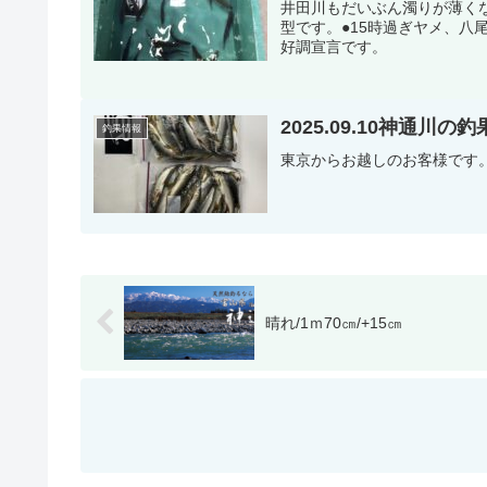
井田川もだいぶん濁りが薄くな
型です。●15時過ぎヤメ、八尾
好調宣言です。
2025.09.10神通川の
釣果情報
東京からお越しのお客様です。
晴れ/1ｍ70㎝/+15㎝