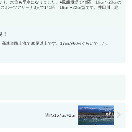
り、水位も平水になりました。●風船堰堤で48匹 16㎝〜20㎝の
スポーツアリーナ3人で141匹 16㎝〜22㎝型です。井田川、絶
釣果！
高速道路上流で80尾以上です。17㎝が60%ぐらいでした。
晴れ/157㎝/+2㎝