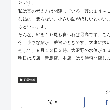
とです。
私は其の考え方は間違っている、其の１４～１
な鮎は」要らない、小さい鮎がほしいといい
らといいます。
そんな、鮎を１０尾も食べれば最高です、こ
今、小さな鮎が一番旨いときです、大事に扱
そして、８月１３日３時、大沢野の水位が１
明日は塩店、青島店、本店、は５時頃開店し
釣果情報
シ
X