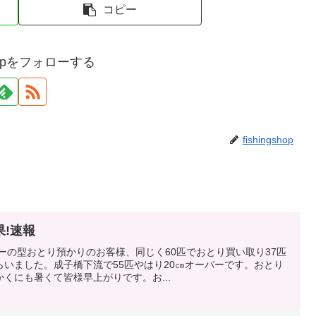
コピー
gshopをフォローする
fishingshop
果!速報
バーの型おとり預かりのお客様、同じく60匹でおとり買い取り37匹
いました。成子橋下流で55匹やはり20㎝オーバーです。おとり
くにも暑くて皆様早上がりです。お...