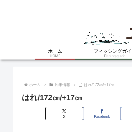
ホーム
フィッシングガイ
-HOME-
-Fishing guide-
ホーム
釣果情報
はれ/172㎝/+17㎝
はれ/172㎝/+17㎝
X
Facebook