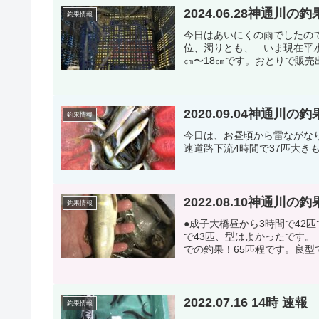
2024.06.28神通川の
釣果情報
今日はあいにくの雨でしたの
位、濁りとも、 いま現在平水
㎝〜18㎝です。おとりで販売出
2020.09.04神通川の
釣果情報
今日は、お昼頃から雷ながなり
速道路下流4時間で37匹大きも
2022.08.10神通川の
釣果情報
●成子大橋昼から3時間で42
で43匹、型はよかったです。
での釣果！65匹程です。良型
2022.07.16
釣果情報