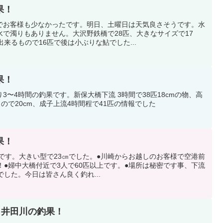
釣果！
でお客様も少なかったです。明日、土曜日は天気良さそうです。水
で濁りもありません。大沢野鉄橋で28匹、大きなサイズで17
来るもので16匹で後は小ぶりな鮎でした...
釣果！
3〜4時間の釣果です。新保大橋下流 3時間で38匹18cmの物、高
ので20cm、成子上流4時間程で41匹の情報でした
釣果！
匹です。大きい型で23㎝でした。●川崎からお越しのお客様で空港前
！●婦中大橋付近で3人で60匹以上です。●場所は秘密です事、下流
でした。今日は皆さん良く釣れ...
 14時 速報 井田川の釣果！