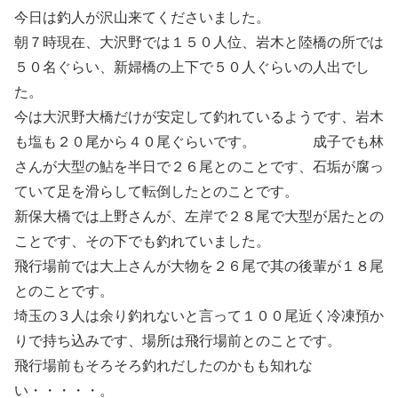
今日は釣人が沢山来てくださいました。
朝７時現在、大沢野では１５０人位、岩木と陸橋の所では
５０名ぐらい、新婦橋の上下で５０人ぐらいの人出でし
た。
今は大沢野大橋だけが安定して釣れているようです、岩木
も塩も２０尾から４０尾ぐらいです。 成子でも林
さんが大型の鮎を半日で２６尾とのことです、石垢が腐っ
ていて足を滑らして転倒したとのことです。
新保大橋では上野さんが、左岸で２８尾で大型が居たとの
ことです、その下でも釣れていました。
飛行場前では大上さんが大物を２６尾で其の後輩が１８尾
とのことです。
埼玉の３人は余り釣れないと言って１００尾近く冷凍預か
りで持ち込みです、場所は飛行場前とのことです。
飛行場前もそろそろ釣れだしたのかもも知れな
い・・・・・。