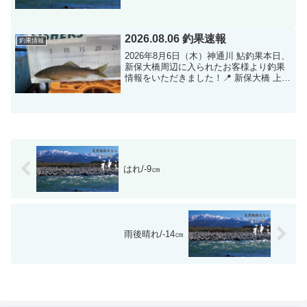
ことです。Ｍさんが大浦の所で７２尾で
す、オトリを３２尾持ってこられた。流
心を外したところに鮎が居るとのことで
す。見事な鮎です・・・・...
2026.08.06 釣果速報
釣果情報
2026年8月6日（木）神通川 鮎釣果本日、
新保大橋周辺に入られたお客様より釣果
情報をいただきました！📍 新保大橋 上下
流（瀬） 🎣 釣果 53 匹 📏 サイズ 15cm
〜 23cm 💡 状況 半分以上が16〜17cm以
上の良型！瀬で好反...
はれ/-9㎝
雨後晴れ/-14㎝