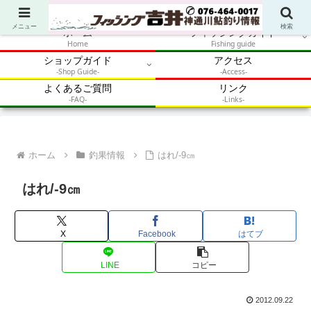
アウトドア・釣り・鮎・自然体験を加速させるメディア
メニュー
検索
ホーム
フィッシングガイド
Home
Fishing guide
ショップガイド
アクセス
-Shop Guide-
-Access-
よくあるご質問
リンク
-FAQ-
-Links-
ホーム
釣果情報
はれ/-9㎝
はれ/-9㎝
X
Facebook
はてブ
LINE
コピー
2012.09.22