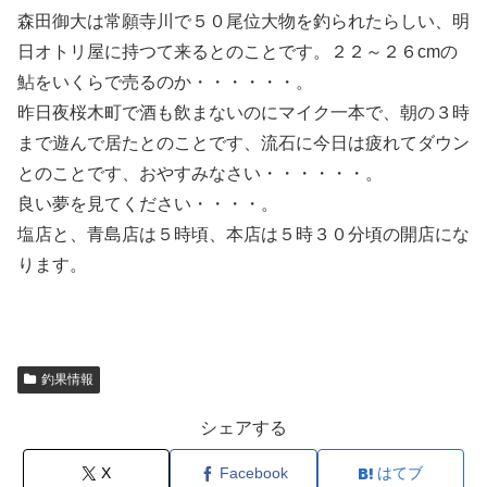
森田御大は常願寺川で５０尾位大物を釣られたらしい、明
日オトリ屋に持つて来るとのことです。２２～２６cmの
鮎をいくらで売るのか・・・・・・。
昨日夜桜木町で酒も飲まないのにマイク一本で、朝の３時
まで遊んで居たとのことです、流石に今日は疲れてダウン
とのことです、おやすみなさい・・・・・・。
良い夢を見てください・・・・。
塩店と、青島店は５時頃、本店は５時３０分頃の開店にな
ります。
釣果情報
シェアする
X
Facebook
はてブ