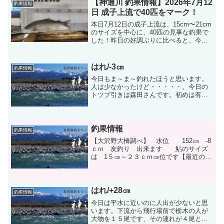
【神通川 釣果情報】2026年7月12
釣果情報
日 成子上流で40匹をマーク！
本日7月12日の成子上流は、15cm〜21cm
のサイズを中心に、40匹の見事な釣果で
した！昨日の好調ぶりに比べると、今日
は曇りがちで気温もそこまで上がらず、
魚の活性が少し下がった印象を受けま
す。それでも、この渋い状況下で40匹と
はれ/-3㎝
釣果情報
いう数字は実...
今日もま～ま～釣れたほうと思います。
人は少なかったけど・・・・・。今日の
トツプ引きは森田さんです。初めは有沢
のほうに行かれた、午前中は２５尾でそ
れから婦中大橋のところに来て６時半ま
でで、怒涛の連荘で結局１１５尾までい
きました。立派なおとりを...
釣果情報
釣果情報
【大沢野大橋調べ】 水位 152㎝ -8
ｃｍ 友釣り 出来ます 鮎のサイズ
は 1５㎝～２３ｃｍ㎝位です【最近の釣
果】 釣り人の ３０％は｛７０尾～１
００尾以上） 釣り人の ４０％は｛４
０尾～７０尾） 釣り人の ３０％は
｛２０尾～４０尾）...
はれ/+28㎝
釣果情報
今日は平水に近いのに人出が少ないと思
います。下流から飛行場前で栃木の人が
大物を１５尾です、その連れが４尾との