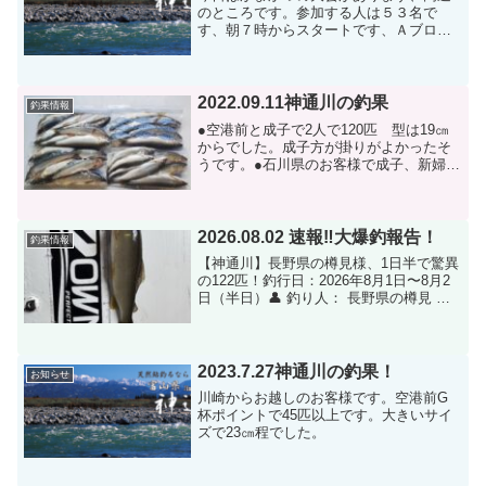
のところです。参加する人は５３名で
す、朝７時からスタートです、Ａブロッ
クとＢブロックに分かれました、それか
ら３時間です、１回戦のボウダーライン
はＡが２３匹でＢが２４尾でした、最高
尾数は３７尾です。２回戦は...
2022.09.11神通川の釣果
釣果情報
●空港前と成子で2人で120匹 型は19㎝
からでした。成子方が掛りがよかったそ
うです。●石川県のお客様で成子、新婦大
橋で80匹です。型は19㎝からでした。成
子の方が掛が良かったそうです。●栃木県
からお越しのお客様で新保大橋で33匹や
はり19...
2026.08.02 速報‼︎大爆釣報告！
釣果情報
【神通川】長野県の樽見様、1日半で驚異
の122匹！釣行日：2026年8月1日〜8月2
日（半日）👤 釣り人： 長野県の樽見 様
📍 釣り場： 神通川（1日目：高速道路上
流 / 2日目：空港前）🐟 釣果合計： 122
匹 （1日目: 72匹 / 2...
2023.7.27神通川の釣果！
お知らせ
川崎からお越しのお客様です。空港前G
杯ポイントで45匹以上です。大きいサイ
ズで23㎝程でした。