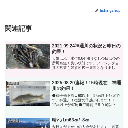
fishingshop
関連記事
2021.09.24神通川の状況と昨日の
釣果情報
釣果！
天気はれ 水位0.84 濁りなし今日は今の
所風も無く良い状態です。フッシング吉
井の営業も残す所後一週間となりまし
た。天気は良さそうなので最後までよろ
しくお願いします。昨日の釣果！大沢野
大橋下流20匹〜30匹、新婦大橋も場所む
2025.08.20速報！15時現在 神通
釣果情報
らあり厳しく15...
川の釣果！
⚫️成子橋下流→60以上 17㎝以上47尾で
す。神通川！復活の予感がします！！！
17㎝以上が47尾⚫️空港前で５０尾以上で
す！17㎝以上35尾です！写真写り災
厄 17㎝以上35尾
晴れ/1m63㎝/+8㎝
釣果情報
今日はがまかつの大会があります、高速