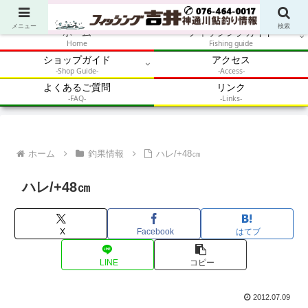
アウトドア・釣り・鮎・自然体験を加速させるメディア
メニュー
検索
ホーム
フィッシングガイド
Home
Fishing guide
ショップガイド
アクセス
-Shop Guide-
-Access-
よくあるご質問
リンク
-FAQ-
-Links-
ホーム
釣果情報
ハレ/+48㎝
ハレ/+48㎝
X
Facebook
はてブ
LINE
コピー
2012.07.09