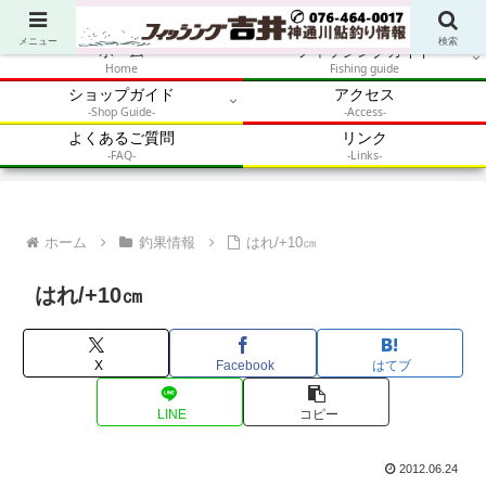
アウトドア・釣り・鮎・自然体験を加速させるメディア
メニュー
検索
ホーム
フィッシングガイド
Home
Fishing guide
ショップガイド
アクセス
-Shop Guide-
-Access-
よくあるご質問
リンク
-FAQ-
-Links-
ホーム
釣果情報
はれ/+10㎝
はれ/+10㎝
X
Facebook
はてブ
LINE
コピー
2012.06.24