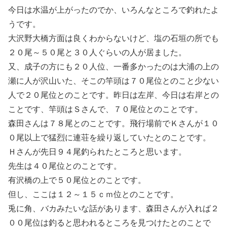
今日は水温が上がったのでか、いろんなところで釣れたよ
うです。
大沢野大橋方面は良くわからないけど、塩の石垣の所でも
２０尾～５０尾と３０人ぐらいの人が居ました。
又、成子の方にも２０人位、一番多かったのは大浦の上の
瀬に人が沢山いた、そこの竿頭は７０尾位とのこと少ない
人で２０尾位とのことです。昨日は左岸、今日は右岸との
ことです、竿頭はＳさんで、７０尾位とのことです。
森田さんは７８尾とのことです。飛行場前でＫさんが１０
０尾以上で猛烈に連荘を繰り返していたとのことです。
Ｈさんが先日９４尾釣られたところと思います。
先生は４０尾位とのことです。
有沢橋の上で５０尾位とのことです。
但し、ここは１２～１５ｃｍ位とのことです。
兎に角、バカみたいな話があります、森田さんが入れば２
００尾位は釣ると思われるところを見つけたとのことで