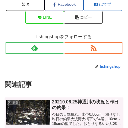
X
Facebook
はてブ
LINE
コピー
fishingshopをフォローする
fishingshop
関連記事
20210.06.25神通川の状況と昨日
河川情報
の釣果！
今日の天気晴れ、水位0.86cm、濁りなし
昨日の釣果大沢野大橋下で64尾、16cm～
18cmの型でした。おとりなるいい鮎20尾