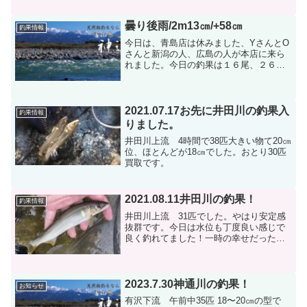
買わせてもらいました。o(^▽^)o
曇り後雨/2m13㎝/+58㎝
釣果情報
今日は、青島店は休みました、YさんとO
さんと新潟の人、広島の人が本店に来ら
れました。今日の釣果は１６尾、２６
尾、３５尾と４６尾でした、皆さん小さ
いとのことです。水位が高いときは３
０％か４０％の釣果しか出ないと思いま
す。この記録は１０時頃から...
2021.07.17お先に井田川の釣果入
釣果情報
りました。
井田川上流 4時間で38匹大きい物て20㎝
位、ほとんどが18㎝でした。おとり30匹
買取です。
2021.08.11井田川の釣果！
釣果情報
井田川上流 31匹でした。やはり安定感
抜群です。今日は水位も丁度良い感じで
良く釣れてました！一時の幸せだったそ
うです(笑) お客様談
2023.7.30神通川の釣果！
お知らせ
有沢下流 午前中35匹 18〜20㎝の型で