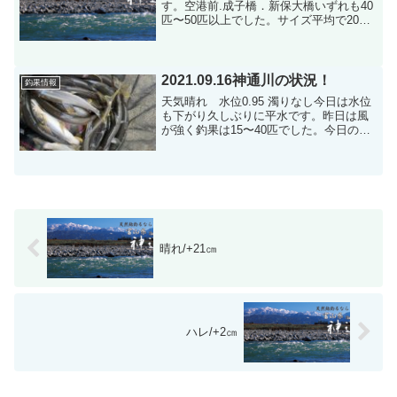
す。空港前.成子橋．新保大橋いずれも40
匹〜50匹以上でした。サイズ平均で20
㎝〜21㎝ぐらいでした。その中でも空港
前がよく釣れていました。空港前45匹で
冷凍預かりのお客様です。
2021.09.16神通川の状況！
釣果情報
天気晴れ 水位0.95 濁りなし今日は水位
も下がり久しぶりに平水です。昨日は風
が強く釣果は15〜40匹でした。今日の状
況は最高なので釣果が伸びると思いま
す。昨日の鉄橋下流です。
晴れ/+21㎝
ハレ/+2㎝