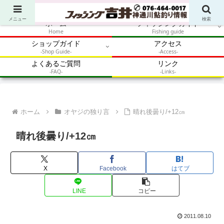
アウトドア・釣り・鮎・自然体験を加速させるメディア
メニュー
検索
ホーム
フィッシングガイド
Home
Fishing guide
ショップガイド
アクセス
-Shop Guide-
-Access-
よくあるご質問
リンク
-FAQ-
-Links-
ホーム
オヤジの独り言
晴れ後曇り/+12㎝
晴れ後曇り/+12㎝
X
Facebook
はてブ
LINE
コピー
2011.08.10