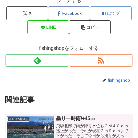
シェアする
X
Facebook
はてブ
LINE
コピー
fishingshopをフォローする
fishingshop
関連記事
曇り一時雨/+45㎝
オヤジの独り言
飛騨北部で雨が降り水位も２Ｍ４０ｃｍ
迄上がった、それが現在２ｍ９ｃｍまで
下がった、そして今日から濁りが入って