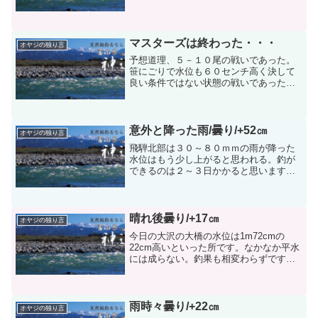
くる、明後日のシマノの大会は水位的に
は大丈夫だけど濁りがどの程度か解らな
い。焼岳の方で１６１ｍｍも降ったので
その影響が出るかもしれな...
マスターズは終わった・・・
オヤジの独り言
予想道理、５－１０尾の戦いであった。
笹にごりで水位も６０センチ高く決して
良い条件ではない状態の戦いであった。
増してや石垢が付いていない状態での戦
いであった。そのなかで１人でまちの釣
りをする人が居た最終的には１２人に入
ったがかなりの進歩と見た...
意外と降った雨/曇り/+52㎝
オヤジの独り言
飛騨北部は３０～８０ｍｍの雨が降った
水位はもう少し上がると思われる。釣が
できるのは２～３日かかると思います。
兎に角、今日は成子店は２３日２４日は
休みます。新保店は朝のうちだけ営業し
ます。県東部と西部は増水のため釣りな
らず庄川だけが３０cm高...
晴れ後曇り/+17㎝
オヤジの独り言
今日の大沢の大橋の水位は1m72cmの
22cm高いといった所です。なかなか平水
には成らない。釣果も相変わらずです
が・・・・・。昨日は茨城県つくば市の
広田和雄さんが、婦中大橋の下流で７６
尾の釣果は立派です、型は１６～２０ｃ
ｍとの事です。ここは...
雨時々曇り/+22㎝
オヤジの独り言