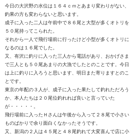
今日の大沢野の水位は１６４ｃｍとあまり変わりがない、
釣果の方も変わらないと思います。
成子に入った二人は午前中で８６尾と大型が多くオトリを
５０尾持ってこられた。
それから一人で飛行場前に行ったけど小型が多くオトリに
なるのは１６尾でした。
又、有沢に釣りに入った三人から電話があり、おかげさま
で三人とも５０尾あまりの大漁でしたとのことです。今日
は上に釣りに入ろうと思います、明日また寄りますとのこ
とです。
東京の年配の３人が、成子に入った果たして釣れただろう
か、本人たちは２０尾位釣れれば良いと言っていた
が・・・・・。
飛行場前に入ったＨさんは午後から入って２８尾で小さい
ものばかりで余り面白くなかったそうです。
又、新潟の２人は４５尾と４８尾釣れて大変喜んで店に小