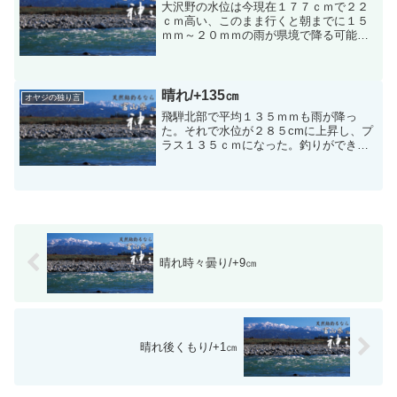
大沢野の水位は今現在１７７ｃｍで２２
ｃｍ高い、このまま行くと朝までに１５
ｍｍ～２０ｍｍの雨が県境で降る可能性
がある、そして最高水位で２ｍぐらいに
なる、若し降ったととしても直ぐに水位
は下がると思われる。若し、そうなる
と、土、日は釣りが出来ると...
晴れ/+135㎝
オヤジの独り言
飛騨北部で平均１３５ｍｍも雨が降っ
た。それで水位が２８５cmに上昇し、プ
ラス１３５ｃｍになった。釣りができる
のは、日曜日か月曜日頃になると思いま
す。石垢も６０%位飛んだとおもいま
す。今日は塩店、新保店、共に休みま
す。
晴れ時々曇り/+9㎝
晴れ後くもり/+1㎝