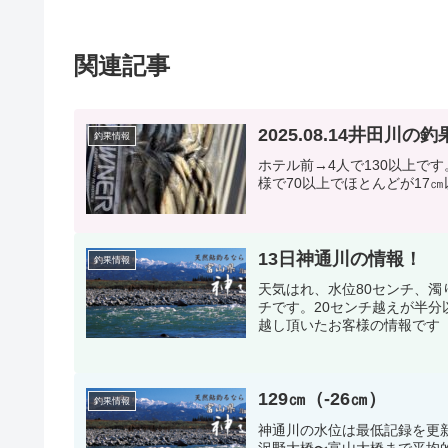
関連記事
2025.08.14井田川の
釣果情報
ホテル前→4人で130以上で
様で70以上でほとんどが17
13日神通川の情報！
釣果情報
天気はれ、水位80センチ、濁
チです。20センチ越えが半分
越し頂いたお客様の情報です
129㎝（-26㎝）
釣果情報
神通川の水位は最低記録を更
沢野大橋〜富山大橋まで平均