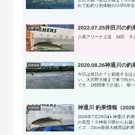
れて鮎釣り初体験の小学5年生
2022.07.25井田川の釣
釣果情報
八尾アリーナ上流 34匹 大
2020.08.26神通川の釣
釣果情報
今日は休日か？と錯覚するほど
い、大沢野大橋まで車で向か
です。1時間車でさ迷い、唯一
神通川 釣果情報（2026
釣果情報
2026年7月29日🎣 神通川
の良型！※神奈川県からお越し
イズ：23cm新保大橋周辺釣果：