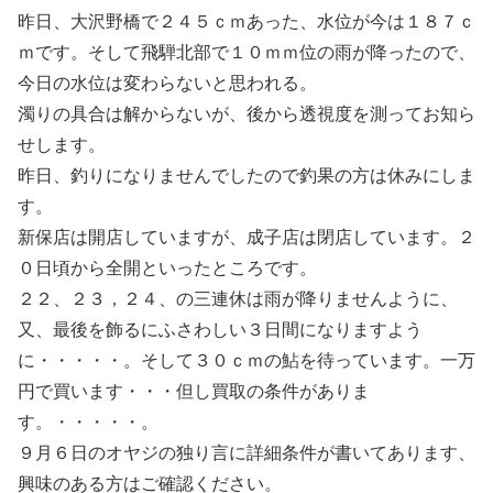
昨日、大沢野橋で２４５ｃｍあった、水位が今は１８７ｃ
ｍです。そして飛騨北部で１０ｍｍ位の雨が降ったので、
今日の水位は変わらないと思われる。
濁りの具合は解からないが、後から透視度を測ってお知ら
せします。
昨日、釣りになりませんでしたので釣果の方は休みにしま
す。
新保店は開店していますが、成子店は閉店しています。２
０日頃から全開といったところです。
２２、２３，２４、の三連休は雨が降りませんように、
又、最後を飾るにふさわしい３日間になりますよう
に・・・・・。そして３０ｃｍの鮎を待っています。一万
円で買います・・・但し買取の条件がありま
す。・・・・・。
９月６日のオヤジの独り言に詳細条件が書いてあります、
興味のある方はご確認ください。