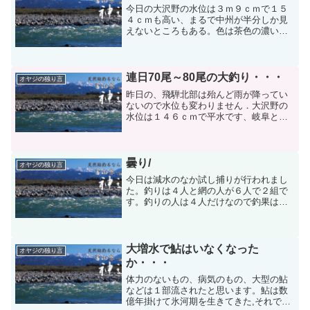
今日の大沢野の水位は３ｍ９ｃｍで１５
４ｃｍも高い、まるで中州が半分しか見
えないところもある。色は茶色の濃い色
である。こんな時は鮎は、どんなところ
にいるのだろうか、恐らく緩みのところ
に、身を潜めていると思われる、こんな
ところを投網なんかに一毛...
連日70尾～80尾の大釣り・・・
オヤジの独り言
昨日の、飛騨北部は殆んど雨が降ってい
ないので水位も変わりません．大沢野の
水位は１４６ｃｍで平水です、岐阜との
県境が１０ｍｍ～２０ｍｍ降ったようで
す。大釣りの話ですが、場所は新保橋の
左岸のテトラの所です。お盆から連日、
８ｍの竿の釣果であったよ...
曇り/
オヤジの独り言
今日は減水のなか試し捕りが行われまし
た。釣りは４人と網の人が６人で２組で
す。釣りの人は４人だけなので釣果は２
５尾だけど実態は良くわかりません.案と
して、１か所に３人から５人位の人が入
らなければ実態は良くわからない、例え
ば飛行場前でも３尾しか...
大増水で鮎はいなくなった
オヤジの独り言
か・・・
体力のないもの、病気のもの、大型の鮎
などは１部流されたと思います。鮎は数
億年掛けて氷河期を生きてきた,それで、