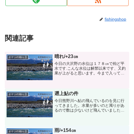
fishingshop
関連記事
晴れ/+23㎝
オヤジの独り言
今日の大沢野の水位は１７８㎝で殆ど平
水です.こんな水位は解禁以来です、又釣
果が上がると思います。今まで入ってい
なかった所に竿が入ると大型の鮎が入れ
掛かりになる。久しぶりに大漁の話を聞
いた。１５日に塩で胸までつかり７４尾
の釣果で、１６日に飛行...
遡上鮎の件
オヤジの独り言
今日熊野川へ鮎の飛んでいるのを見に行
ってきました。水量が多いのと濁りがあ
るので数は少ないけど飛んでいました。
全部天然鮎でした。サイズは３～５セン
チ位でした。
雨/+154㎝
オヤジの独り言