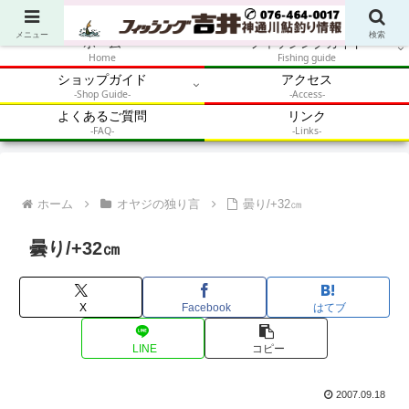
アウトドア・釣り・鮎・自然体験を加速させるメディア
メニュー
検索
ホーム
フィッシングガイド
Home
Fishing guide
ショップガイド
アクセス
-Shop Guide-
-Access-
よくあるご質問
リンク
-FAQ-
-Links-
ホーム
オヤジの独り言
曇り/+32㎝
曇り/+32㎝
X
Facebook
はてブ
LINE
コピー
2007.09.18