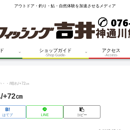
アウトドア・釣り・鮎・自然体験を加速させるメディア
ド
ショップガイド
アクセス
-Shop Guide-
-Access-
・・/晴れ/+72㎝
+72㎝
はてブ
LINE
コピー