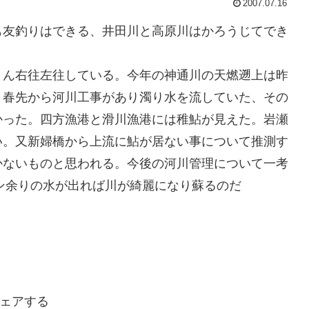
2007.07.16
も友釣りはできる、井田川と高原川はかろうじてでき
さん右往左往している。今年の神通川の天燃遡上は昨
、春先から河川工事があり濁り水を流していた、その
かった。四方漁港と滑川漁港には稚鮎が見えた。岩瀬
い。又新婦橋から上流に鮎が居ない事について推測す
かないものと思われる。今後の河川管理について一考
トン余りの水が出れば川が綺麗になり蘇るのだ
ェアする