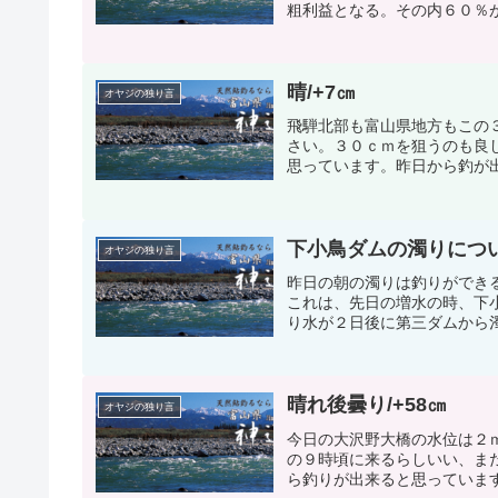
粗利益となる。その内６０％が
晴/+7㎝
オヤジの独り言
飛騨北部も富山県地方もこの
さい。３０ｃｍを狙うのも良
思っています。昨日から釣が出
下小鳥ダムの濁りにつ
オヤジの独り言
昨日の朝の濁りは釣りができ
これは、先日の増水の時、下
り水が２日後に第三ダムから濁
晴れ後曇り/+58㎝
オヤジの独り言
今日の大沢野大橋の水位は２
の９時頃に来るらしいい、ま
ら釣りが出来ると思っています