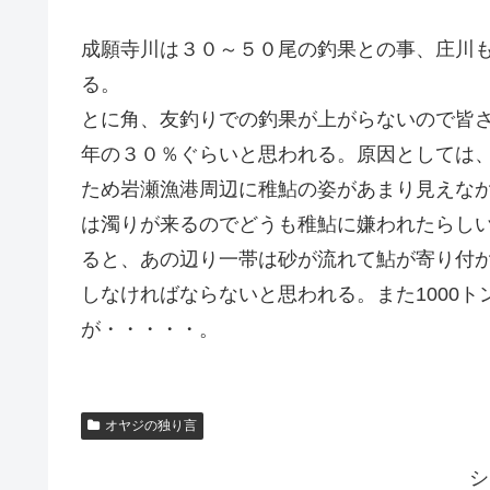
成願寺川は３０～５０尾の釣果との事、庄川
る。
とに角、友釣りでの釣果が上がらないので皆
年の３０％ぐらいと思われる。原因としては
ため岩瀬漁港周辺に稚鮎の姿があまり見えな
は濁りが来るのでどうも稚鮎に嫌われたらし
ると、あの辺り一帯は砂が流れて鮎が寄り付
しなければならないと思われる。また1000
が・・・・・。
オヤジの独り言
シ