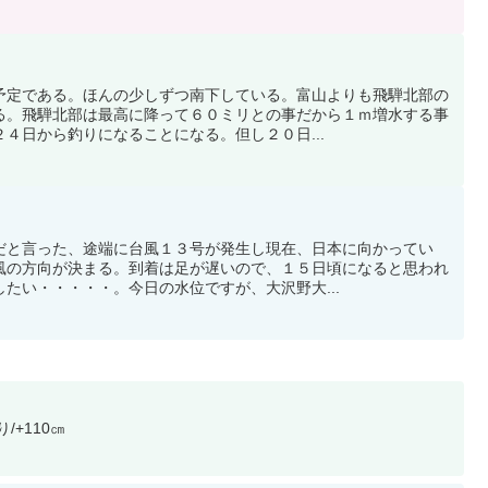
予定である。ほんの少しずつ南下している。富山よりも飛騨北部の
る。飛騨北部は最高に降って６０ミリとの事だから１ｍ増水する事
４日から釣りになることになる。但し２０日...
だと言った、途端に台風１３号が発生し現在、日本に向かってい
風の方向が決まる。到着は足が遅いので、１５日頃になると思われ
たい・・・・・。今日の水位ですが、大沢野大...
+110㎝