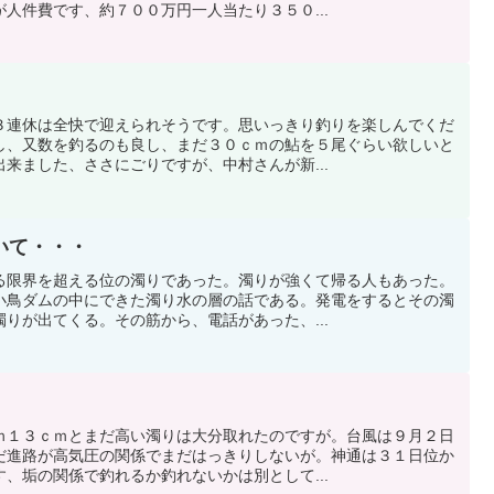
人件費です、約７００万円一人当たり３５０...
３連休は全快で迎えられそうです。思いっきり釣りを楽しんでくだ
し、又数を釣るのも良し、まだ３０ｃｍの鮎を５尾ぐらい欲しいと
来ました、ささにごりですが、中村さんが新...
いて・・・
る限界を超える位の濁りであった。濁りが強くて帰る人もあった。
小鳥ダムの中にできた濁り水の層の話である。発電をするとその濁
りが出てくる。その筋から、電話があった、...
ｍ１３ｃｍとまだ高い濁りは大分取れたのですが。台風は９月２日
だ進路が高気圧の関係でまだはっきりしないが。神通は３１日位か
、垢の関係で釣れるか釣れないかは別として...