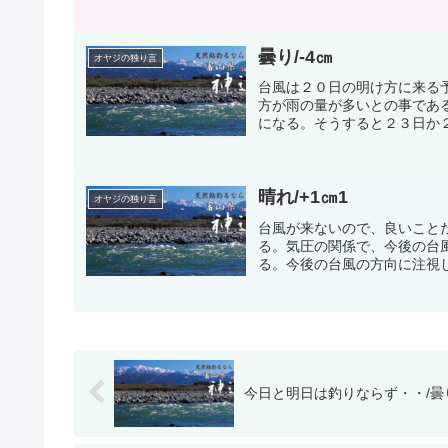
曇り/-4㎝
オヤジの独り言
台風は２０日の明け方に来る
方が雨の量が多いとの事であ
になる。そうすると２３日か２
晴れ/+1㎝1
オヤジの独り言
台風が来ないので、良いこと
る。気圧の関係で、今後の台
る。今後の台風の方向に注視し
今日と明日は釣りならず・・/曇り/