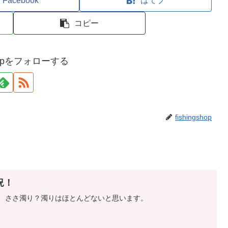
Facebook
はてブ
コピー
gshopをフォローする
fishingshop
状況！
平水 ささ濁り？濁りはほとんどないと思います。