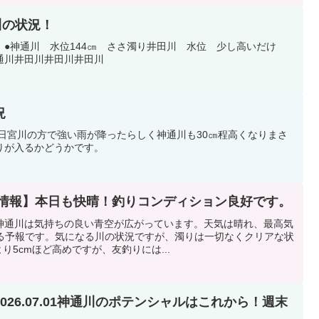
田川の状況！
 ●神通川 水位144㎝ ささ濁り井田川 水位 少し高いだけ
通川井田川井田川井田川
況
、昨日宮川の方で強い雨が降ったらしく神通川も30㎝程高くなりまさ
りが入るかどうかです。
通川 鮎情報】本日も快晴！釣りコンディション良好です。
神通川は気持ちの良い青空が広がっています。天気は晴れ、最高気
なる予報です。気になる川の状況ですが、濁りは一切なくクリアな状
より5cmほど高めですが、友釣りには...
26.07.01神通川のポテンシャルはこれから！週末