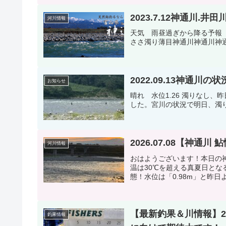
2023.7.12神通川.井
河川情報
天気 雨昼過ぎから降る予報
ささ濁り薄目神通川神通川神
2022.09.13神通川の状
お知らせ
晴れ 水位1.26 濁りなし
した。宮川の状況で明日、濁
2026.07.08【神
河川情報
おはようございます！本日の
温は30℃を超える真夏日と
態！水位は「0.98m」と昨日
【最新釣果＆川情報】20
釣果情報