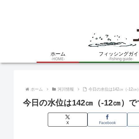
ホーム
フィッシングガイ
-HOME-
-Fishing guide-
ホーム
河川情報
今日の水位は142㎝（-12
今日の水位は142㎝（-12㎝）
X
Facebook