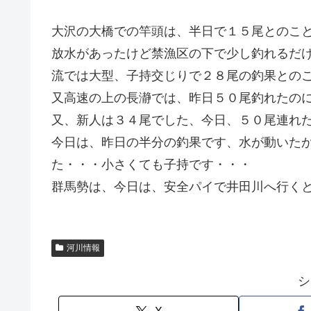
大沢の大橋での竿頭は、半日で１５尾とのこ
放水があったけど禁漁区の下で少し釣れるだ
流では大型、子持交じりで２８尾の釣果との
又高速の上の長瀞では、昨日５０尾釣れたの
又、新人は３４尾でした、今日、５０尾連れ
今日は、昨日の半分の釣果です、水が動いた
た・・・小さくても子持です・・・
群馬勢は、今日は、安全パイで井田川へ行く
河川情報
シ