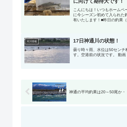
に向けて期待大です！
こんにちは！いつもホームペ
に今シーズン初めて入られた
有いたします！■昨日の釣果（6
17日神通川の状態！
河川情報
曇り時々雨、水位は50セン
す。空港前の状況です。 動画 29BB
神通の平均釣果は20～50尾か・