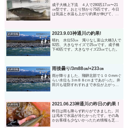
成子大橋上下流 ４人で280匹17㎝〜21
㎝型です。おとり預かり75匹です。今日
は気温と水温も上がり釣果が伸びて、鮎
も17㎝以上と型も揃ってきたと思いま
す。あとは冷凍お持ち帰りです笑っ
2023.9.03神通川の釣果!
釣果情報
晴れ 水位53㎝ 濁りなし富山大橋3人で
92匹、大きなサイズで25㎝です。成子橋
下40匹です。大きなサイズ23㎝でした。
雨後曇り/3m88㎝/+233㎝
釣果情報
雨が降りました、飛騨北部で１００mmぐ
らい水位も３m８８cｍまであがった。井
田川も堤防すれすれまで水位が上がっ
た、そして高善寺橋は壊れたとのことで
す。回復するのに４，５日はかかると思
います。今年の最高の水位です。明日も
塩店、青島店とも休みま...
2021.06.23神通川の昨日の釣果！
釣果情報
昨日は雨も降らず釣りができました。川
は渇水で水温が冷たかったです。その為
かお客様も少ないかったため情報も乏し
いです。新保大橋上流で20尾ほど型は