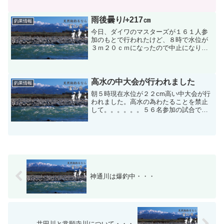
16〜17㎝です。高山線鉄橋をやって、20
尾〜25尾型は16〜19㎝でした。瀬で釣れ
た鮎は19セ...
雨後曇り/+217㎝
釣果情報
今日、ダイワのマスターズが１６１人参
加のもとで行われたけど、８時で水位が
３ｍ２０ｃｍになったので中止になりま
した。ほんの１時間の大会であったけ
ど、上がってきた人たちの釣果は８尾の
人、７尾の人、６尾の人、４尾の人２尾
の人、また０尾の人など色々...
高水の中大会が行われました
釣果情報
朝５時現在水位が２２cm高い中大会が行
われました。高水の為わたることを禁止
して。。。。。。５６名参加の試合で
す。今回は富山、石川、新潟、福井、京
都、参加で行われました。がまかつのテ
スター数名と合わせて大会が行われまし
た。初戦はABに分かれ、...
神通川は爆釣中・・・
井田川と常願寺川について・・・