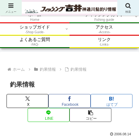
アウトドア・釣り・鮎・自然体験を加速させるメディア
メニュー
検索
ホーム
フィッシングガイド
Home
Fishing guide
ショップガイド
アクセス
-Shop Guide-
-Access-
よくあるご質問
リンク
-FAQ-
-Links-
ホーム
釣果情報
釣果情報
釣果情報
X
Facebook
はてブ
LINE
コピー
2006.08.14