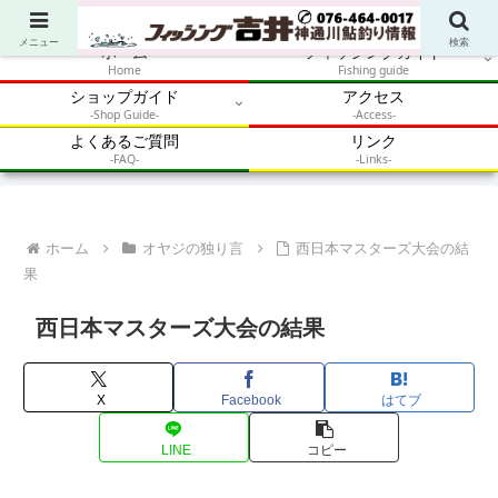
アウトドア・釣り・鮎・自然体験を加速させるメディア
メニュー
検索
ホーム
フィッシングガイド
Home
Fishing guide
ショップガイド
アクセス
-Shop Guide-
-Access-
よくあるご質問
リンク
-FAQ-
-Links-
ホーム
オヤジの独り言
西日本マスターズ大会の結
果
西日本マスターズ大会の結果
X
Facebook
はてブ
LINE
コピー