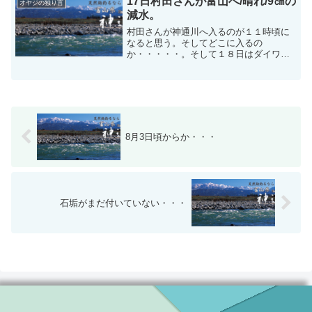
17日村田さんが富山へ/晴れ/9㎝の
オヤジの独り言
減水。
村田さんが神通川へ入るのが１１時頃に
なると思う。そしてどこに入るの
か・・・・・。そして１８日はダイワの
テスト竿荒瀬を持って、そして尺鮎を求
めて、何処へ行く・・・・・。報告は後
ほどに・・・・。神通川の釣果報告です
が、平均は１０尾ぐらいと思われ...
8月3日頃からか・・・
石垢がまだ付いていない・・・