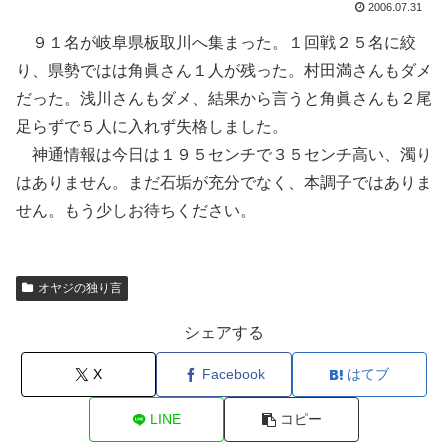
2006.07.31
９１名が岐阜県板取川へ集まった。１回戦２５名に絞
り、県勢ではは角眞さん１人が残った。村田満さんもダメ
だった。浅川さんもダメ、結果から言うと角眞さんも２尾
足らずで５人に入れず失格しました。
神通情報は今日は１９５センチで３５センチ高い、濁り
はありません。まだ石垢が充分でなく、本調子ではありま
せん。もう少しお待ちください。
オヤジの独り言
シェアする
X
Facebook
はてブ
LINE
コピー