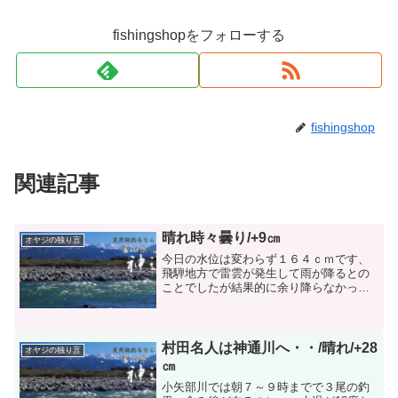
fishingshopをフォローする
fishingshop
関連記事
晴れ時々曇り/+9㎝
オヤジの独り言
今日の水位は変わらず１６４ｃｍです、
飛騨地方で雷雲が発生して雨が降るとの
ことでしたが結果的に余り降らなかった
ようです。今日の釣果は、ＥＩさんは雷
が近くに落ちたようなので、釣りは３時
でやめて来た。釣果は７６尾でオトリに
なるのは半分の３８尾でし...
村田名人は神通川へ・・/晴れ/+28
オヤジの独り言
㎝
小矢部川では朝７～９時までで３尾の釣