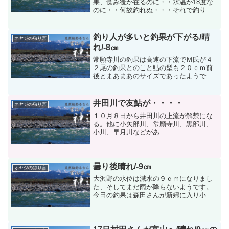
果、食み後が在るのに・・水温が18度な
のに・・何故釣れぬ・・・それで釣り場
を高原川へと変わる、初めポイントがわ
からず午後5時になってやっとポイントを
見つけて1３連荘。その後で砺波の人が店
釣り人が多いと釣果が下がる/晴
オヤジの独り言
に来て、今頃の小矢...
れ/-8㎝
常願寺川の釣果は高速の下流でＭ氏が４
２尾の釣果とのこと鮎の型も２０ｃｍ前
後とまあまあのサイズであったようで
す。今年の井田川は型が小さく数も余り
釣れないとのことです。さて、神通川で
すが今シーズン最高の人の出であったよ
井田川で友鮎が・・・・
オヤジの独り言
うです。釣り人が多いと釣果...
１０月８日から井田川の上流が解禁にな
る。他に小矢部川、常願寺川、黒部川、
小川、早月川などがあ
る。
情報によると、井田川では禁漁
前は大型の鮎を５０～７０尾も釣ってい
たとのことである。場所はスーパー農道
曇り後晴れ/-9㎝
オヤジの独り言
の上...
大沢野の水位は減水の９ｃｍになりまし
た、そしてまだ雨が降らないようです。
今日の釣果は森田さんが新婦に入り小物
を中心に２７尾で、それから滑走路の近
くに入り最終的には９８尾の釣果でし
た、仕事の関係で出発が遅れて９時にな
り余り好きなところに入れな...