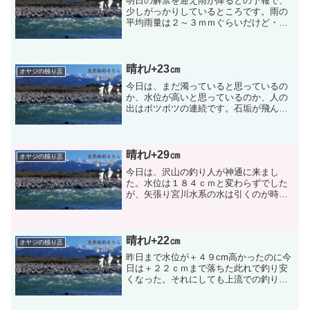
明日の解禁を迎え雨が降るとの予報で、
少しがっかりしているところです。雨の
平均雨量は２～３ｍｍぐらいだけど・確
率は７０％～９０％との予報で
す・・・・・。雨は降っててみなければ
解らないのが現状です。どれだけ降る
か、降らないかは雨雲が通過しないと...
晴れ/+23㎝
オヤジの独り言
今日は、まだ濁っていると思っているの
か、水位が高いと思っているのか、人の
出はボツボツの連続です。石垢が飛んで
いると言う人もいる・・・・・。石垢が
飛んでいない所で釣をした人は３０尾前
後釣って来られた。宮川は我がエースは
７６尾の釣果とのことです...
晴れ/+29㎝
オヤジの独り言
今日は、沢山の釣り人が神通に来まし
た。水位は１８４ｃｍと変わらずでした
が、矢張り宮川水系の水は引くのが時間
が掛かる・・・・。神通の、今日の釣果
について、私の聞いたところのによる
と、大沢野は３０尾止まり、新婦橋は40
～５０尾止まり成子の上下は...
晴れ/+22㎝
オヤジの独り言
昨日まで水位が＋４９cm高かったのに今
日は＋２２ｃｍまで落ちた此れで釣り安
くなった。それにしても上流での釣り情
報が入ってこないアユは居るのだが、今
度の土曜日あたりかも知れない、３０