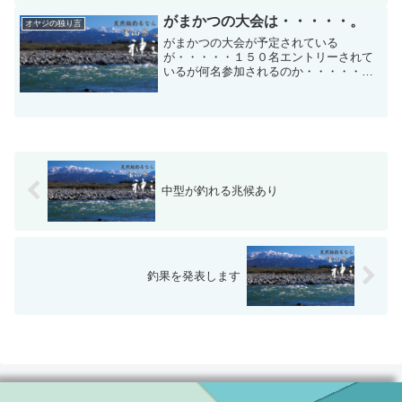
尾、５０尾、８０尾、束釣りが続くの
は、そして水位が１６０cm...
がまかつの大会は・・・・・。
オヤジの独り言
がまかつの大会が予定されている
が・・・・・１５０名エントリーされて
いるが何名参加されるのか・・・・・。
お客さんが来られて今神通を見てきたけ
ど１名しかいなかった、参加者は心が折
れれそうですと言ってオトリを持って、
勇気を出して行ってみようといっ...
中型が釣れる兆候あり
釣果を発表します