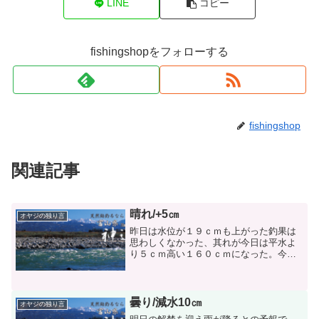
LINE
コピー
fishingshopをフォローする
fishingshop
関連記事
晴れ/+5㎝
オヤジの独り言
昨日は水位が１９ｃｍも上がった釣果は
思わしくなかった、其れが今日は平水よ
り５ｃｍ高い１６０ｃｍになった。今日
中に１６０ｃｍを切るものと思われるそ
ぅすると又もとの釣果となる。昨日の釣
果は大沢野での竿頭が下呂市の今井さん
と思われる４７尾の釣果で...
曇り/減水10㎝
オヤジの独り言