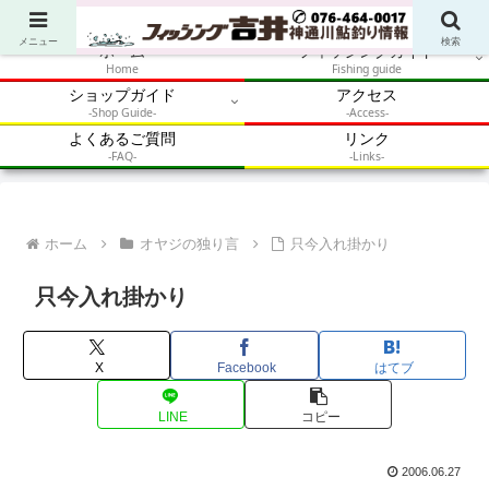
アウトドア・釣り・鮎・自然体験を加速させるメディア
メニュー
検索
ホーム
フィッシングガイド
Home
Fishing guide
ショップガイド
アクセス
-Shop Guide-
-Access-
よくあるご質問
リンク
-FAQ-
-Links-
ホーム
オヤジの独り言
只今入れ掛かり
只今入れ掛かり
X
Facebook
はてブ
LINE
コピー
2006.06.27