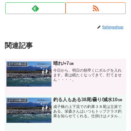
fishingshop
関連記事
晴れ/+7㎝
オヤジの独り言
今日から、明日の朝早くにボルグを入れ
ます。夜は眠たくなってきて、打てませ
ん・・・・。
釣る人もある38尾/曇り/減水10㎝
オヤジの独り言
成子橋の上下流での釣果３８尾は立派で
ある。栄森さんはいつもトップクラス釣
果を知らせてくれる。仕掛けはメタルの
０．１号で針は７．５号の３本錨、竿は
９ｍそうしてバラシが１３尾とのことで
す。又群馬の佐藤さんと連れの２人はど