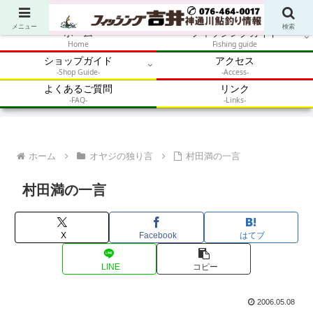
アウトドア・釣り・鮎・自然体験を加速させるメディア
メニュー
検索
ホーム
フィッシングガイド
Home
Fishing guide
ショップガイド
アクセス
-Shop Guide-
-Access-
よくあるご質問
リンク
-FAQ-
-Links-
ホーム
オヤジの独り言
村田満の一言
村田満の一言
X
Facebook
はてブ
LINE
コピー
2006.05.08