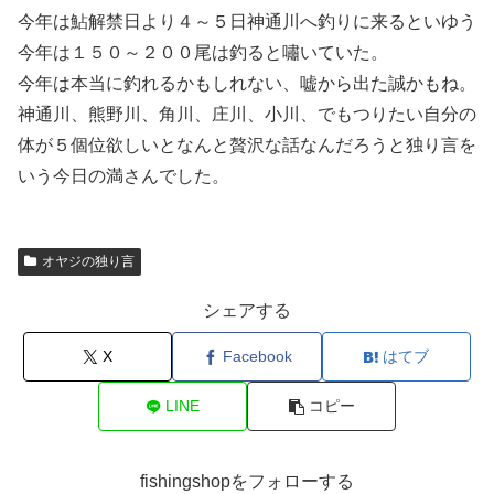
今年は鮎解禁日より４～５日神通川へ釣りに来るといゆう
今年は１５０～２００尾は釣ると嘯いていた。
今年は本当に釣れるかもしれない、嘘から出た誠かもね。
神通川、熊野川、角川、庄川、小川、でもつりたい自分の
体が５個位欲しいとなんと贅沢な話なんだろうと独り言を
いう今日の満さんでした。
オヤジの独り言
シェアする
X
Facebook
はてブ
LINE
コピー
fishingshopをフォローする