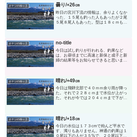
こに入るか話し合った結果...
曇り/+26㎝
オヤジの独り言
昨日の宮川下流の情報は、余りよくなか
った、１５尾も釣った人もあったが２尾
５尾８尾人もあった。型は１８ｃｍもあ
ったが一般的に型が小さかった、年券を
買って失敗したとの人もありました。今
日は久しぶりに、神通のオトリ屋の営業
をします。天気が余りよく...
no-title
オヤジの独り言
今日は試し釣りが行われる、釣果など
は、お昼頃までに高速と新保と成子と新
婦の結果等をお知らせできると思いま
す。 ご期待ください！それにして
も神通川以外の河川は試し釣りなどは行
わないのだろうか・・・・・友釣り大会
の締め切り日が迫っています。...
晴れ/+49㎝
オヤジの独り言
今日は飛騨北部で４０ｍｍ余り雨が降っ
た。それで２２８ｃｍまで水位が上がっ
た。それが今では２０４ｃｍまで下がっ
たが、これから濁りが入ってくる。釣り
ができるのは１５日位に成ると思われ
る。電話が良く掛かってくるが１５日ご
ろと言っている。濁りが残る...
晴れ/+18㎝
オヤジの独り言
今日の水位は１７３cmで殆んど平水で
す、濁りもありません。神通の釣果は１
０尾以下の人が３５%で、２０尾以下の