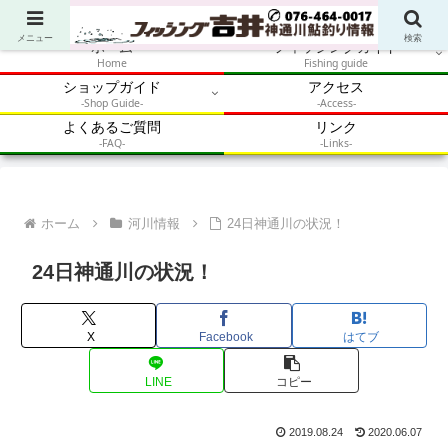
アウトドア・釣り・鮎・自然体験を加速させるメディア
メニュー
検索
ホーム
フィッシングガイド
Home
Fishing guide
ショップガイド
アクセス
-Shop Guide-
-Access-
よくあるご質問
リンク
-FAQ-
-Links-
ホーム
河川情報
24日神通川の状況！
24日神通川の状況！
X
Facebook
はてブ
LINE
コピー
2019.08.24
2020.06.07