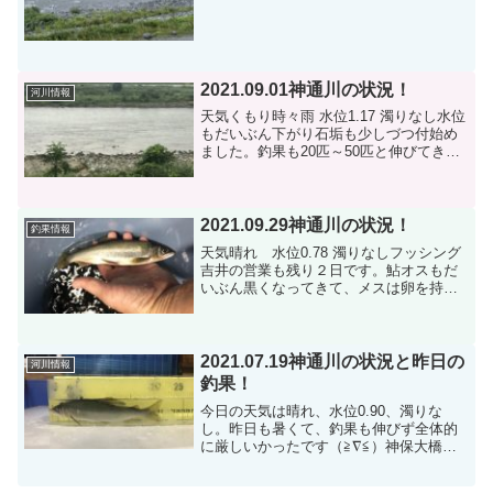
2021.09.01神通川の状況！
河川情報
天気くもり時々雨 水位1.17 濁りなし水位
もだいぶん下がり石垢も少しづつ付始め
ました。釣果も20匹～50匹と伸びてきま
した。
2021.09.29神通川の状況！
釣果情報
天気晴れ 水位0.78 濁りなしフッシング
吉井の営業も残り２日です。鮎オスもだ
いぶん黒くなってきて、メスは卵を持っ
ているのが増えてきました。感謝セール
として県外産３匹1000円で販売していま
すので最後までよろしくお願いします。
昨日は上流大沢...
2021.07.19神通川の状況と昨日の
河川情報
釣果！
今日の天気は晴れ、水位0.90、濁りな
し。昨日も暑くて、釣果も伸びず全体的
に厳しいかったです（≧∇≦）神保大橋下
流23匹おとり預かりのお客様、小さい物
も混じり17㎝の型新婦大橋した42匹16〜