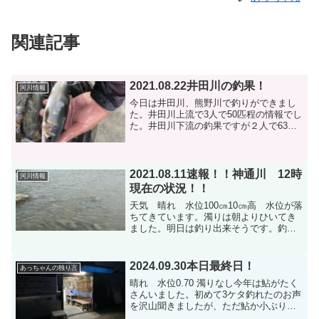
関連記事
2021.08.22井田川の釣果！
河川情報
今日は井田川、熊野川で釣りができまし
た。井田川上流で3人で50匹程の情報でし
た。井田川下流の釣果ですが２人で63匹
です。サイズは大き型で26㎝でした。
2021.08.11速報！！神通川 12時
河川情報
現在の状況！！
天気 晴れ 水位100㎝10㎝高 水位が落
ちてきています。濁りは朝よりひいてき
ました。明日は釣り出来そうです。釣果
も期待できそうかなぁ⁈
2024.09.30本日最終日！
あっちゃんの独り言
晴れ 水位0.70 濁りなし今年は鮎がたく
さんいました。初めて3ケタ釣れたのお声
を沢山聞きましたが、ただ鮎か小ぶりで
苦戦されたお客様もいたかと思います。