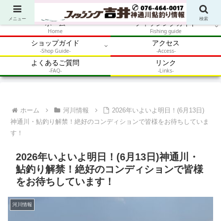
アウトドア・釣り・鮎・自然体験を加速させるメディア
メニュー
検索
ホーム
フィッシングガイド
Home
Fishing guide
ショップガイド
アクセス
-Shop Guide-
-Access-
よくあるご質問
リンク
-FAQ-
-Links-
ホーム
河川情報
2026年いよいよ明日！(6月13日)
神通川・鮎釣り解禁！絶好のコンディションで皆様をお待ちしていま
す！
2026年いよいよ明日！(6月13日)神通川・
鮎釣り解禁！絶好のコンディションで皆様
をお待ちしています！
河川情報