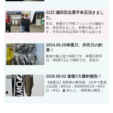
しかし、トータル的には良い年だったと
思います。お客様からよく釣れたよ！い
つもありがとう！...
22日 瀬田匡志選手来店頂きまし
釣果情報
た。
本日、神通川でTHEフッシングの撮影た
め、来店頂きました。釣果が楽しみで
す。今日の水位は渇水で濁りはありませ
ん。昨日の釣果ですがあまり良くなく場
所ムラあり釣られる方で20尾から30尾で
す。お客様の情報ですが鮎がまだ追わな
2024.09.20神通川、井田川の釣
釣果情報
いのかなぁ？とも言わ...
果！
新保大橋上流で69匹です。神通川井田
川、5時間で2人で88匹です。井田川
2026.08.02 速報‼︎大爆釣報告！
釣果情報
【神通川】長野県の樽見様、1日半で驚異
の122匹！釣行日：2026年8月1日〜8月2
日（半日）👤 釣り人： 長野県の樽見 様
📍 釣り場： 神通川（1日目：高速道路上
流 / 2日目：空港前）🐟 釣果合計： 122
匹 （1日目: 72匹 / 2...