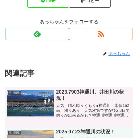
LINE
コピー
あっちゃんをフォローする
あっちゃん
関連記事
2023.7903神通川、井田川の状
河川情報
況！
天気 晴れ時々くもり●神通川 水位162
㎝ 濁りあり 天気次第ですが後2.3日で
釣りが出来るかも？神通川神通川神通川●
井田川 平水位 濁りはないように思い
ます。井田川井田川井田川
2025.07.23神通川の状況！
河川情報