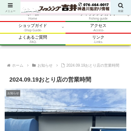
アウトドア・釣り・鮎・自然体験を加速させるメディア
メニュー
検索
ホーム
フィッシングガイド
Home
Fishing guide
ショップガイド
アクセス
-Shop Guide-
-Access-
よくあるご質問
リンク
-FAQ-
-Links-
ホーム
お知らせ
2024.09.19おとり店の営業時間
2024.09.19おとり店の営業時間
お知らせ