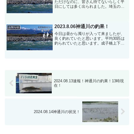
ただけなのに、皆さん待てないらしく平
日にしては多く出られました。埼玉の人
は２５尾釣られて、今日はこれで帰りま
すとのことです。又、神奈川の奥さんと
来られた人は、６１尾釣られて型は小型
だけど楽しかったとのこと...
2023.8.06神通川の釣果！
お知らせ
今日は昼から濁りが入って来ましたが、
良く釣れていたと思います。平均30匹は
釣られていたと思います。成子橋上下流
で3人で140匹です。成子橋下流、新保大
橋上流.空港前で30〜40匹の情報でした。
良く釣れたとお客様に喜んで頂きまし
た。
2024.08.13速報！神通川の釣果！13時現
在！
2024.08.14神通川の状況！