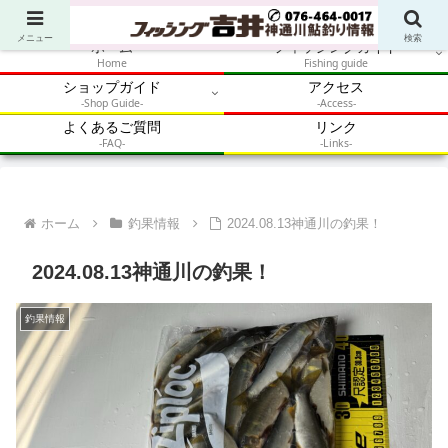
アウトドア・釣り・鮎・自然体験を加速させるメディア
メニュー
検索
ホーム
フィッシングガイド
Home
Fishing guide
ショップガイド
アクセス
-Shop Guide-
-Access-
よくあるご質問
リンク
-FAQ-
-Links-
ホーム
釣果情報
2024.08.13神通川の釣果！
2024.08.13神通川の釣果！
釣果情報