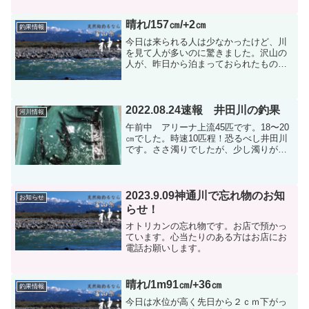
匹ほど、同じく大沢野大橋下流で38匹、
鉄橋36匹の情報、富山大橋から有沢橋下
晴れ/157㎝/+2㎝
釣果情報
流と変わりな...
今日は来られる人は少なかったけど、川
を見て人が多いのに驚きました。沢山の
人が、昨日から泊まっておられたものと
思います。夜、神通を走っているとテン
トが沢山見えるとのことです。そんな人
は日釣り券だけ買いに来られるのだと思
います。前置きはこのぐら...
2022.08.24速報 井田川の釣果
河川情報
午前中 アリーナ上流45匹です。18〜20
㎝でした。時速10匹程！恐るべし井田川
です。ささ濁りでしたが、少し濁りがあ
った方が良く釣れるとアドバイス頂きま
した。
2023.9.09神通川で忘れ物のお知
お知らせ
らせ！
オトリカンの忘れ物です。お店で預かっ
ています。心当たりのある方はお店にお
電話お願いします。
晴れ/1m91㎝/+36㎝
釣果情報
今日は水位が高く先日から２ｃｍ下がっ