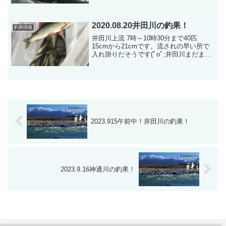
様大沢野大橋下流で午前中15匹の情報、
(おもしろかったよ)のお言葉を頂き帰宅さ
れました...
2020.08.20井田川の釣果！
釣果情報
井田川上流 7時～10時30分まで40匹
15cmから21cmです。流されの早い所で
入れ掛りだそうです(ﾟoﾟ;井田川まだまだ
ベストコンディションです(^^)
2023.915午前中！井田川の釣果！
2023.9.16神通川の釣果！