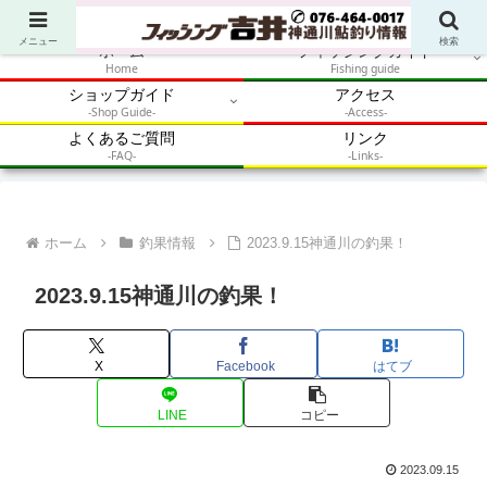
アウトドア・釣り・鮎・自然体験を加速させるメディア
メニュー
検索
ホーム
フィッシングガイド
Home
Fishing guide
ショップガイド
アクセス
-Shop Guide-
-Access-
よくあるご質問
リンク
-FAQ-
-Links-
ホーム
釣果情報
2023.9.15神通川の釣果！
2023.9.15神通川の釣果！
X
Facebook
はてブ
LINE
コピー
2023.09.15