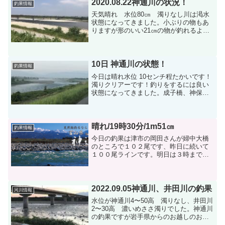
中大橋上流（午前中）...
2020.08.22神通川の状況！
釣果情報
天気晴れ 水位80㎝ 濁りなし川は渇水
状態になってきました。小ぶりの物もあ
りますが形のいい21㎝の物が釣れるよう
になってきました(^^)上流下流とも30匹〜
50匹は釣れるようになりました。
10日 神通川の状態！
釣果情報
今日は晴れ水位 10センチ程たかいです！
濁りクリアーです！釣りをするには良い
状態になってきました。成子橋、神保大
橋、高速道路付近で20尾程の情報があり
ました。石垢は薄らつき始めてはいます
のでこれから良くなると思います。釣り
ムラがあり釣れる人...
晴れ/19時30分/1m51㎝
釣果情報
今日の釣果は津市の岡田さんが婦中大橋
のところで１０２尾です、昨日に続いて
１００尾ラインです。明日は３時までの
予定ですから、３日間で」３００尾は無
理と思います、あと一日で１００尾は無
理と思います。ご苦労さんで
す・・・・・・。又、所沢の人はクー...
2022.09.05神通川、井田川の釣果
河川情報
水位が神通川4〜50高 濁りなし、井田川
2〜30高 濃いめささ濁りでした。神通川
の釣果ですが岩手県からのお越しのお客
様新保橋で30匹です。冷凍預かりのお客