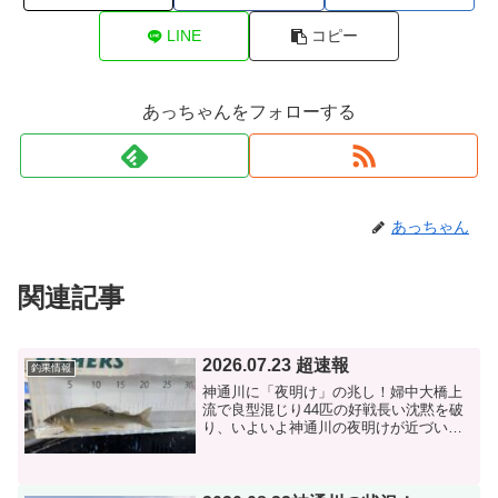
LINE
コピー
あっちゃんをフォローする
あっちゃん
関連記事
2026.07.23 超速報
釣果情報
神通川に「夜明け」の兆し！婦中大橋上
流で良型混じり44匹の好戦長い沈黙を破
り、いよいよ神通川の夜明けが近づいて
きたのかもしれません——。本日午前
中、婦中大橋上流にて44匹の素晴らしい
釣果報告が入りました！【ポイント】 婦