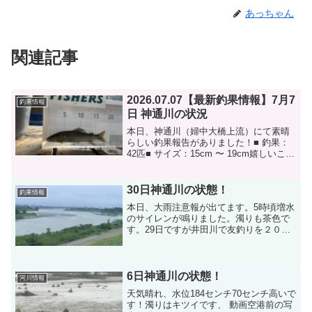
あっちゃん
関連記事
2026.07.07【最新釣果情報】7月7
釣果情報
日 神通川の状況
本日、神通川（婦中大橋上流）にて素晴
らしい釣果報告がありました！■ 釣果：
42匹■ サイズ：15cm 〜 19cm嬉しいこと
に、サイズ・数ともに右肩上がりで良く
なってきています！本日はお昼からの時
間帯に、浅めの瀬で特によく掛かったと
30日神通川の状態！
釣果情報
のことで...
本日、大雨注意報が出てます。5時頃増水
のサイレンが鳴りました。濁りも茶色で
す。29日ですが井田川で友釣りを２０人
ばかり入ってました。20から40尾の釣果
でした。中には22センチと大きい物も釣
れたそうです。井田川で網を巻かれた方
の話しでは、小...
6日神通川の状態！
河川情報
天気晴れ、水位184センチ70センチ高いで
す！濁りはキツイです、 動画空港前の写