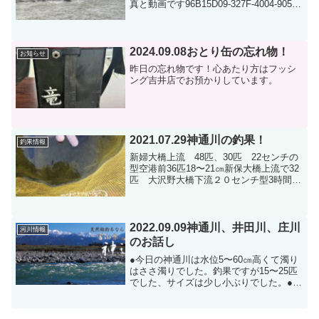
真と動画です96B15D09-327F-4004-905F-
6789DDED486A
2024.09.08おとり缶の忘れ物！
お知らせ
昨日の忘れ物です！心あたり方はフッシ
ング吉井店でお預かりしています。
2021.07.29神通川の釣果！
釣果情報
新婦大橋上流 48匹、30匹 22センチの
型空港前36匹18〜21㎝新保大橋上流で32
匹 大沢野大橋下流２０センチ型3時間で
28匹有沢上流32匹 ２０センチ以上の型
ばかりでした。連休で上流方面が釣り上
がってましたが、４日程お客様も少なく
竿が...
2022.09.09神通川、井田川、庄川
河川情報
のお話し
●今日の神通川は水位5〜60㎝高くて濁り
はささ濁りでした。釣果ですが15〜25匹
でした、サイズは少し小ぶりでした。●井
田川も水位が高く濁りは濃い目でした。
釣果ですが2〜30匹は釣れたそうです。サ
イズはやはり少し小ぶりでした。●庄川で