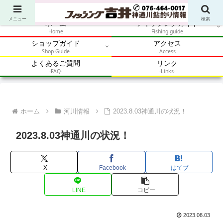
アウトドア・釣り・鮎・自然体験を加速させるメディア
メニュー
検索
ホーム
フィッシングガイド
Home
Fishing guide
ショップガイド
アクセス
-Shop Guide-
-Access-
よくあるご質問
リンク
-FAQ-
-Links-
ホーム
河川情報
2023.8.03神通川の状況！
2023.8.03神通川の状況！
X
Facebook
はてブ
LINE
コピー
2023.08.03