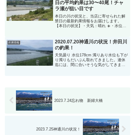
日の平均釣果は30〜40尾！チャ
ラ瀬が狙い目です
本日の川の状況と、当店に寄せられた解
禁日の最新釣果情報をお届けします。
【本日の状況】・天気：晴れ ☀️・水位：
0.84m・濁り：なし気になる解禁日の釣
果ですが、当店のお客さまの平均で30
尾〜40尾と、上々のスタートを切ってい
2020.07.20神通川の状況！井田川
釣果情報
ます！サイズも1...
の釣果！
天気曇り 水位178cm 濁りあり水位も下が
り濁りもだいぶん取れてきました。連休
迄には、間に合いそうな気がしてきまし
た!?今日の井田川は濁りも取れて良い状
況です。昨日の井田川の釣果です。天気
晴れて最高に楽しかったです。角ちゃん
ピロミチ共に...
2023.7.24忘れ物 新婦大橋
2023.7.25神通川の状況！