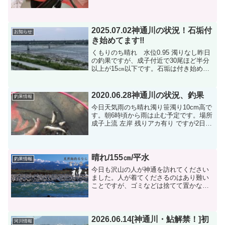
2025.07.02神通川の状況！石垢付
お知らせ
き始めてます‼︎
くもりのち晴れ 水位0.95 濁りなし昨日
の釣果ですが、成子付近で30尾ほど半分
以上が15㎝以下です。石垢は付き始めて
いますので、週末にはサイズの大きい鮎
も釣れると思いますが⁉︎
2020.06.28神通川の状況、釣果
釣果情報
今日天気雨のち晴れ濁り笹濁り10cm高で
す。朝6時頃から雨は止む予定です。場所
成子上流 左岸 残りアカ有り ですが2日前
の雨で新婦大橋付近は垢が無かったで
す。ゆうた ２時まで11匹ピロミチ 4時30
分まで21匹
晴れ/155㎝/平水
釣果情報
今日も沢山の人が神通を訪れてください
ました。人が着てくださるのはあり難い
ことですが、ゴミなどは捨てて置かない
ように願います。自分のごみ類は必ず持
ち帰ってください。必ずです
よ・・・・・・。今日の釣果はトツプは
１０３尾も釣られた、鹿沼市の上沢さ...
2026.06.14[神通川・鮎解禁！]初
河川情報