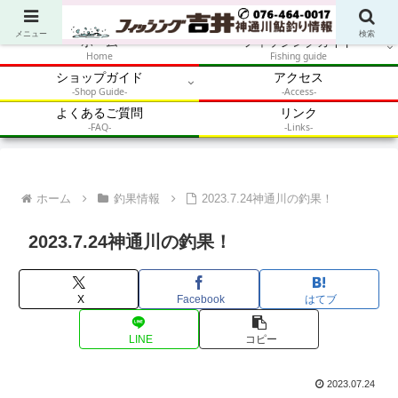
アウトドア・釣り・鮎・自然体験を加速させるメディア
メニュー
検索
ホーム
フィッシングガイド
Home
Fishing guide
ショップガイド
アクセス
-Shop Guide-
-Access-
よくあるご質問
リンク
-FAQ-
-Links-
ホーム
釣果情報
2023.7.24神通川の釣果！
2023.7.24神通川の釣果！
X
Facebook
はてブ
LINE
コピー
2023.07.24