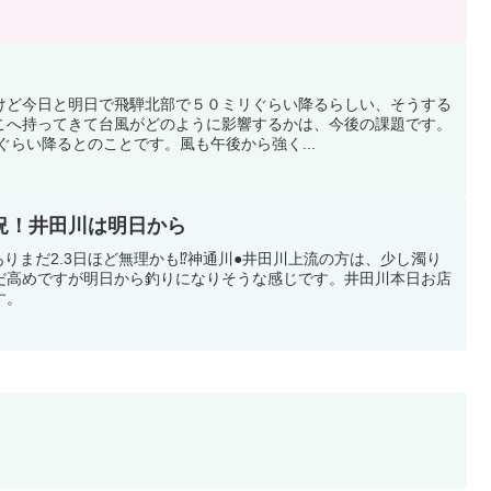
けど今日と明日で飛騨北部で５０ミリぐらい降るらしい、そうする
こへ持ってきて台風がどのように影響するかは、今後の課題です。
ぐらい降るとのことです。風も午後から強く...
の状況！井田川は明日から
りありまだ2.3日ほど無理かも⁉︎神通川●井田川上流の方は、少し濁り
だ高めですが明日から釣りになりそうな感じです。井田川本日お店
す。