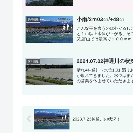
小雨/2ｍ03㎝/+48㎝
釣果情報
こんな事を言うのは心ぐるし
と１ｍ以上水位が上がる、そ
又,富山では最高で１００ｍｍ
2024.07.02神通川
河川情報
晴れ●神通川→水位1.91 濁
が取れてきました。水位はま
の営業を休ませていただきま
2023.7.23神通川の状況！