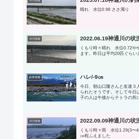
河川情報
晴れ 水位0.98 ささ濁り
2022.06.19神通川の状
河川情報
くもり時々晴れ 水位0.72
ます。昨日は平均20匹ぐらい
ハレ/-9㎝
釣果情報
今日、朝山口隆さんと友達３
られたそうです。そして今日
子の人は午後からテトラの所に
2022.09.09神通川の状
河川情報
くもり時々雨 水位1.29(3
㎝程ふえました