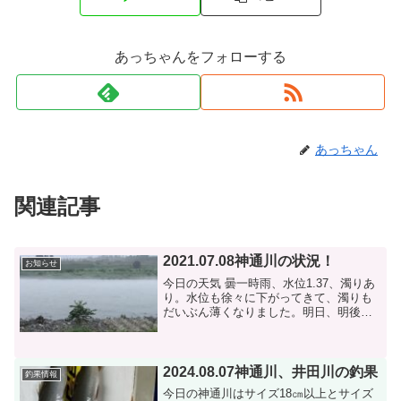
あっちゃんをフォローする
あっちゃん
関連記事
2021.07.08神通川の状況！
お知らせ
今日の天気 曇一時雨、水位1.37、濁りあ
り。水位も徐々に下がってきて、濁りも
だいぶん薄くなりました。明日、明後日
ぐらいから釣が出来ると思います。網を
巻いたら良く捕れたそうです。おとりを
持って来ていただいたのですが17cm以上
と良い鮎でした...
2024.08.07神通川、井田川の釣果
釣果情報
今日の神通川はサイズ18㎝以上とサイズ