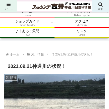
アウトドア・釣り・鮎・自然体験を加速させるメディア
メニュー
検索
ホーム
フィッシングガイド
Home
Fishing guide
ショップガイド
アクセス
-Shop Guide-
-Access-
よくあるご質問
リンク
-FAQ-
-Links-
ホーム
河川情報
2021.09.21神通川の状況！
2021.09.21神通川の状況！
河川情報