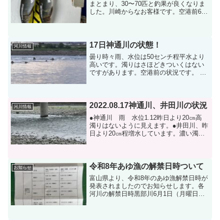
まとまり、30〜70匹と釣果が良くなりま
した。川崎からなお客様です。空港前69
匹です。食べごろサイズでした！ぐ
ー！！井田川の釣果10:40〜15:405時間で
61匹でした！井田川の鮎は育ってます！
井田川...
17日神通川の状態！
河川情報
曇り時々雨、水位は50センチ程平水より
高いです。濁りはさほどきついくはない
ですがあります。空港前の状況です。 動
画 29BB5501-64C7-47ED-A51A-
3810CEECD0E2
2022.08.17神通川、井田川の状況
河川情報
●神通川 雨 水位1.12昨日より20㎝高
濁りはないように見えます。●井田川、昨
日より20㎝程増水しています。濃い濁り
あり。
令和8年あゆ漁の解禁日時ついて
お知らせ
富山県より、令和8年のあゆ漁解禁日時が
発表されましたのでお知らせします。各
河川の解禁日時黒部川6月1日（月曜日）
午前0時6月21日（日曜日）正午庄川6月1
日（月曜日）午前5時6月6日（土曜日）正
午神通川6月13日（土曜日）午前5時6月