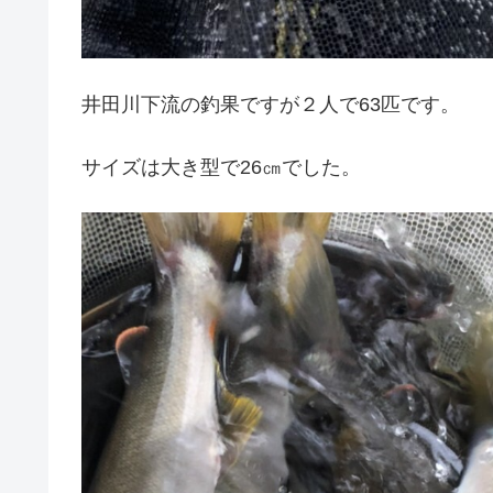
井田川下流の釣果ですが２人で63匹です。
サイズは大き型で26㎝でした。