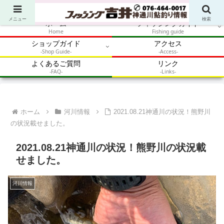
アウトドア・釣り・鮎・自然体験を加速させるメディア
メニュー
検索
ホーム
フィッシングガイド
Home
Fishing guide
ショップガイド
アクセス
-Shop Guide-
-Access-
よくあるご質問
リンク
-FAQ-
-Links-
ホーム
河川情報
2021.08.21神通川の状況！熊野川
の状況載せました。
2021.08.21神通川の状況！熊野川の状況載
せました。
河川情報