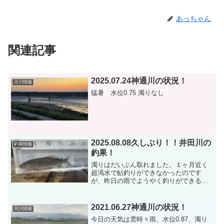
あっちゃん
関連記事
2025.07.24神通川の状況！
河川情報
猛暑 水位0.75 濁りなし
2025.08.08久しぶり！！井田川の
釣果情報
釣果！
濁りはだいぶん取れました。１ヶ月近く
超渇水で鮎釣りができなかったのです
が、昨日の雨でようやく釣りができるよ
うになりました。スポーツアリーナ下流
4時間で40尾以上です。サイズはほとんど
が17㎝以上でした。
2021.06.27神通川の状況！
河川情報
今日の天気は雲時々雨、水位0.87、濁り