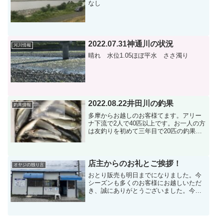
なし
2022.07.31神通川の状況
河川情報
晴れ 水位1.05ほぼ平水 ささ濁り
2022.08.22井田川の釣果
釣果情報
多摩からお越しのお客様てます。アリー
ナ下流で2人で40匹以上です。お一人の方
は友釣りを初めて三年目で20匹の釣果で
した。たいへん喜んで頂けました。明日
は、神通川にするか井田川するかお酒飲
みながら考えるそうです笑素晴らしい釣
果です。今日も井田...
店主からのお礼とご挨拶！
オヤジの独り言
おとり販売も明日までになりました。今
シーズンも多くのお客様にお越しいただ
き、誠にありがとうございました。今年
の神通川は多くの釣果を上げ、良いシー
ズンであったと考えます。ただ、サイズ
がもう少し大きく、糸が切れるほどであ