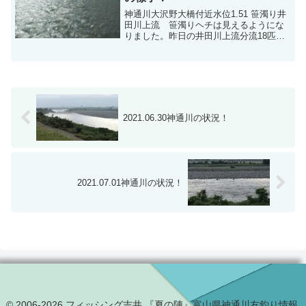
神通川大沢野大橋付近水位1.51 笹濁り井
田川上流 笹濁りヘチは見えるようにな
りました。昨日の井田川上流分流18匹大
物狙いだそうです。
2021.06.30神通川の状況！
2021.07.01神通川の状況！
© 2006-2026 フィッシング吉井 『夏の陣』富山県神通川友釣り情報.