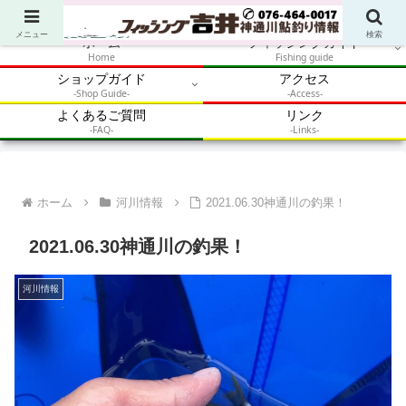
アウトドア・釣り・鮎・自然体験を加速させるメディア
メニュー
検索
ホーム
フィッシングガイド
Home
Fishing guide
ショップガイド
アクセス
-Shop Guide-
-Access-
よくあるご質問
リンク
-FAQ-
-Links-
ホーム
河川情報
2021.06.30神通川の釣果！
2021.06.30神通川の釣果！
河川情報