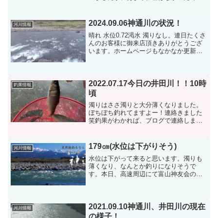
す。今日は釣りが出来ます。井田川上流
→水位10㎝程高め ささ濁り釣りは出来
ます！
2024.09.06神通川の状況！
河川情報
晴れ 水位0.72渇水 濁りなし。連日たくさ
んのお客様に御来店頂きありがとうござ
います。ホームページもなかなか更新出
来ずご迷惑をお掛けします。神通川の釣
果は平均40〰️50匹でサイズは小ぶりです
が20cm位で揃うようにはなってきまし
た。釣る...
2022.07.17今日の井田川！！10時
釣果情報
頃
濁りはささ濁りと大分薄くなりました。
ぼちぼち釣れてますよー！連絡きました
笑釣果がわかれば、ブログで連絡しま
す。
179㎝(水位は下がりそう)
河川情報
水位は下がって来ると思います。濁りも
薄くなり、なんとか釣りになりそうで
す。本日、高速周辺にて富山神友会の親
睦大会を決行してみます。人柱の結果は
のちほど...
2021.09.10神通川、井田川の現在
河川情報
の様子！