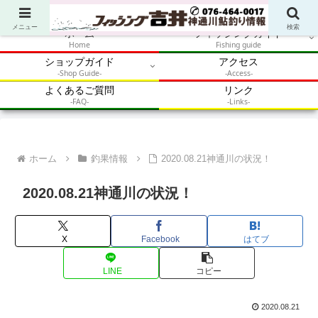
アウトドア・釣り・鮎・自然体験を加速させるメディア
メニュー
検索
ホーム
フィッシングガイド
Home
Fishing guide
ショップガイド
アクセス
-Shop Guide-
-Access-
よくあるご質問
リンク
-FAQ-
-Links-
ホーム
釣果情報
2020.08.21神通川の状況！
2020.08.21神通川の状況！
X
Facebook
はてブ
LINE
コピー
2020.08.21