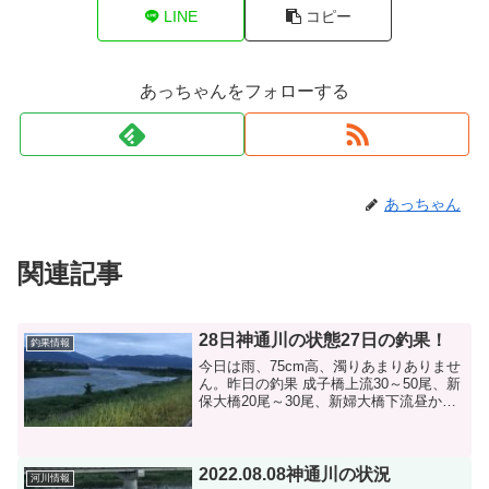
LINE
コピー
あっちゃんをフォローする
あっちゃん
関連記事
28日神通川の状態27日の釣果！
釣果情報
今日は雨、75cm高、濁りあまりありませ
ん。昨日の釣果 成子橋上流30～50尾、新
保大橋20尾～30尾、新婦大橋下流昼から4
時間程で30尾、富山大橋25尾、有沢橋15
でした。大きい物で25cm以上です。身切
れする人がぞくしつです。糸、針のチ...
2022.08.08神通川の状況
河川情報