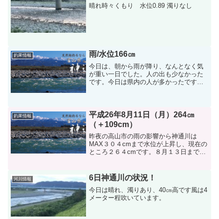
晴れ時々くもり 水位0.89 濁りなし
雨/水位166㎝
釣果情報
今日は、朝から雨が降り、なんとなく気
が重い一日でした。人の出も少なかった
です。今日は県内の人が多かったです。
釣果は今ひとつの感があります、釣り秀
のマスターは新保の下流に入って３時間
で２８尾で大物も混じって今日は満足し
たようです。その親父さん...
平成26年8月11日（月）264㎝
釣果情報
（＋109cm）
昨夜の高山市の雨の影響から神通川は
MAX３０４cmまで水位が上昇し、現在の
ところ２６４cmです。８月１３日までは
釣りにならないと思います。１４日位か
ら残りアカ狙いの釣りになると思いま
す。熊野、井田、庄川は１３日頃から竿
6日神通川の状況！
河川情報
が出せそうです。
今日は晴れ、濁りあり、40㎝高です風は4
メーター程吹いています。