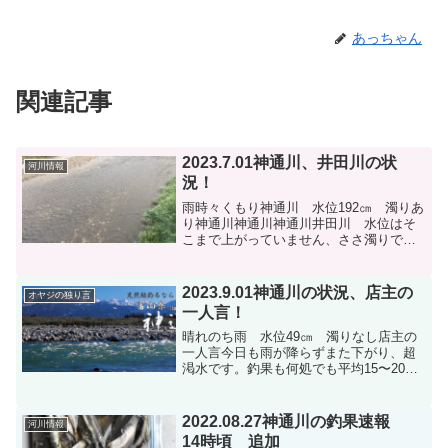
あっちゃん
関連記事
2023.7.01神通川、井田川の状
河川情報
況！
雨時々くもり神通川 水位192㎝ 濁りあ
り神通川神通川神通川井田川 水位はそ
こまで上がっていません、ささ濁りで釣
りが出来る状態です。井田川井田川井田
川神通川は2.3日厳しいですが一度リセッ
トされてまた状況が変わって良い状態な
2023.9.01神通川の状況、店主の
オヤジの独り言
ると思います。井...
一人言！
晴れのち雨 水位49㎝ 濁りなし店主の
一人言今日も雨が降らずまた下がり、超
渇水です。釣果も何処でも平均15〜20匹
の釣果です。釣りムラがあり、場所を変
えながら30〜50匹程って所だと思いま
す。鮎のサイズは25㎝以上とビックサイ
2022.08.27神通川の釣果速報
河川情報
ズが釣れます。...
14時頃 追加