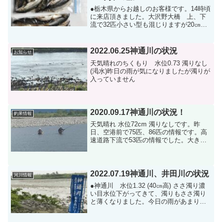
●栃木県からお越しのお客様です。14時頃
に来店頂きました。大沢野大橋 上、下
流で32匹小さい型も混じりますが20㎝以
上の型で揃ってました。情報ありがとう
ございます。●新保大橋上流で2人で60匹
程の情報を頂きました。垢は大丈夫だっ
2022.06.25神通川の状況
お知らせ
たそうです。...
天気晴れのちくもり 水位0.73 濁りなし
(渇水)昨日の雨が気になりましたが濁りが
入っていません
2020.09.17神通川の状況！
釣果情報
天気晴れ 水位72cm 濁りなしです。昨
日、空港前で75匹、86匹の情報です。高
速道路下流で53匹の情報でした。大きい
物で25cmです。下流の方も釣果が伸びて
きたようです。明日、18日金曜日の富山
県は雨の予報になってます。局地的な大
雨も降る...
2022.07.19神通川、井田川の状況
河川情報
●神通川 水位1.32 (40㎝高) ささ濁り濃
い目水位下がってきて、濁りもささ濁り
と薄くなりました。今日の雨があまり降
らなければ、金曜日辺りから釣りは出来
そうなのですが…？今回、梅雨の戻りは