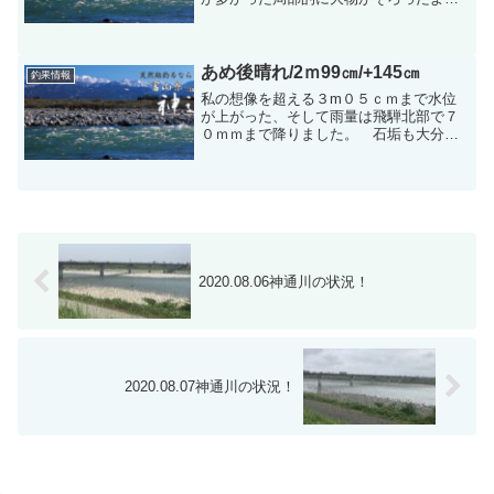
です、新婦橋でも釣れたようです。成子
でも、大浦でも大物が釣れたようです。
又、いままで釣れた高速のところでは小
物が多かったようです。今...
あめ後晴れ/2ｍ99㎝/+145㎝
釣果情報
私の想像を超える３m０５ｃｍまで水位
が上がった、そして雨量は飛騨北部で７
０ｍｍまで降りました。 石垢も大分落
ちていると思われます、これで２回目の
増水です。今度完全に釣ができるのは月
曜日あたりと思います・・・・・・。誠
に残念だけど、土、日、は...
2020.08.06神通川の状況！
2020.08.07神通川の状況！