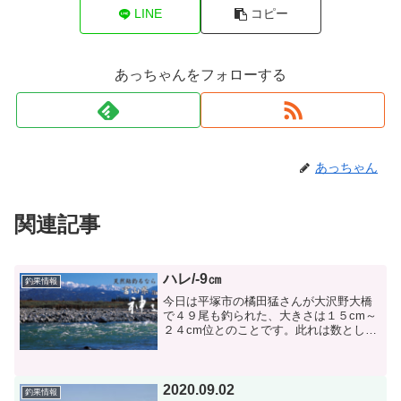
LINE
コピー
あっちゃんをフォローする
あっちゃん
関連記事
ハレ/-9㎝
釣果情報
今日は平塚市の橘田猛さんが大沢野大橋
で４９尾も釣られた、大きさは１５cm～
２４cm位とのことです。此れは数として
は多い方だと思います。、高橋さんと、
塩島さんは、新婦の下に入って２時間で
大物を２０尾位、それからナイヤガラの
瀬に入って、午後から...
2020.09.02
釣果情報