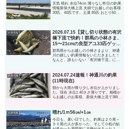
天気 晴れ 水位74cm 濁りなし昨日の釣果
情報新保大橋上流 夫婦でお越しのお客様
30匹、40匹です。土溝 85匹 おとり60匹
入荷させていただきました(^^♪成子橋上
流82匹、58匹のお客様でした。
2026.07.15【貸し切り状態の有沢
釣果情報
橋下流で快釣！群馬の小林さま、
15〜21cmの良型アユ33匹ゲッ
ト！】
群馬県からお越しの小林さまより、神通
川の嬉しい釣果情報をいただきました！
なんと、誰もいない「有沢橋下流」に狙
いを定めてエントリー。貸し切り状態の
ポイントでじっくりと対峙し、見事33匹
の釣果を上げられました！サイズは
2024.07.24速報！神通川の釣果
釣果情報
15cm〜21cm。特筆す...
(11時現在)
朝から大雨が降り少し水位が上がりまし
た。現在 水位1.40ささ濁りです。相模か
らお越しのお客様、新保大橋上流で3時間
ほどで27匹です。15㎝以上のサイズが増
えてきました。鮎は確実に大きくなって
いまよ！コンディションの悪い中素晴ら
晴れ/1ｍ56㎝/+1㎝
釣果情報
しい釣果です...
今日も、暑い日でした。釣果は２０尾～
５０尾の人が多かった、そして小粒の鮎
が多かった局部的に大物がそろったよう