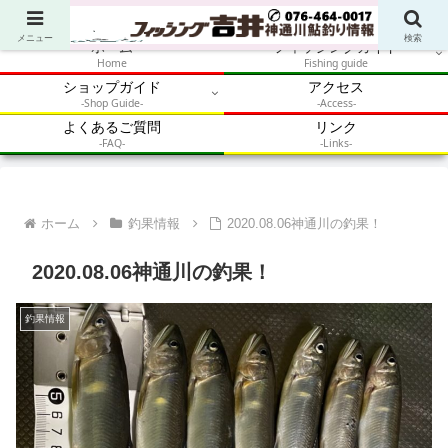
アウトドア・釣り・鮎・自然体験を加速させるメディア
メニュー
検索
ホーム
フィッシングガイド
Home
Fishing guide
ショップガイド
アクセス
-Shop Guide-
-Access-
よくあるご質問
リンク
-FAQ-
-Links-
ホーム
釣果情報
2020.08.06神通川の釣果！
2020.08.06神通川の釣果！
釣果情報