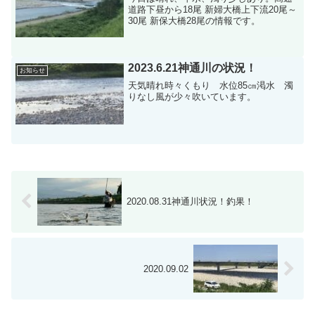
道路下昼から18尾 新婦大橋上下流20尾～
30尾 新保大橋28尾の情報です。
2023.6.21神通川の状況！
お知らせ
天気晴れ時々くもり 水位85㎝渇水 濁
りなし風が少々吹いています。
2020.08.31神通川状況！釣果！
2020.09.02