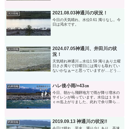
迎えたいです。<(_ _)>
2021.08.03神通川の状況！
河川情報
今日の天気晴れ、水位0.61 濁りなし。今
日は渇水です。
2024.07.05神通川、井田川の状
河川情報
況！
天気晴れ神通川→水位1.59 濁りあり土曜
日ささ濁りで日曜日には濁りも取れてい
ないかなぁーと思っていますが....どうで
しょうか⁉︎神通川井田川→水位は少し高
め ささ濁り何とか釣りが出来る状況で
す。明日は濁りも取れていると思いま
ハレ後小雨/+43㎝
釣果情報
す。井田川
今日、朝から飛騨地方で雨が降り増水の
サイレンが鳴っています。水位は１９８
ｃｍ迄上がりました、此れで余り降らな
いと思いますので、このまま降らないと
して、明日はまだ水位が高いので明後日
ぐらいが釣りになると思います。今日は
群馬県の石原さんが来られ...
2019.09.13 神通川の状況!!
釣果情報
今日は晴れ、平水、濁り少しあり。高速