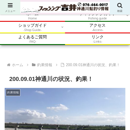
アウトドア・釣り・鮎・自然体験を加速させるメディア
メニュー
検索
ホーム
フィッシングガイド
Home
Fishing guide
ショップガイド
アクセス
-Shop Guide-
-Access-
よくあるご質問
リンク
-FAQ-
-Links-
ホーム
釣果情報
200.09.01神通川の状況、釣果！
200.09.01神通川の状況、釣果！
釣果情報