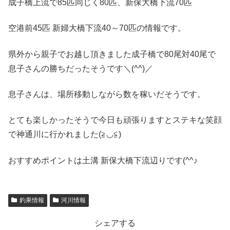
成子橋上流で85匹同じく80匹、新保大橋下流70匹
空港前45匹 新婦大橋下流40～70匹の情報です。
県外から親子でお越し頂きました成子橋で80尾対40尾で
息子さんの勝ちだったそうです＼(^^)／
息子さんは、場所移動しながら数を稼いだそうです。
とても楽しかったそうで今日も頑張りますとステキな笑顔
で神通川に行かれました(≧◡≦)
おすすめポイントは土溝 新保大橋下流辺りです(^^♪
釣果情報
河川情報
シェアする