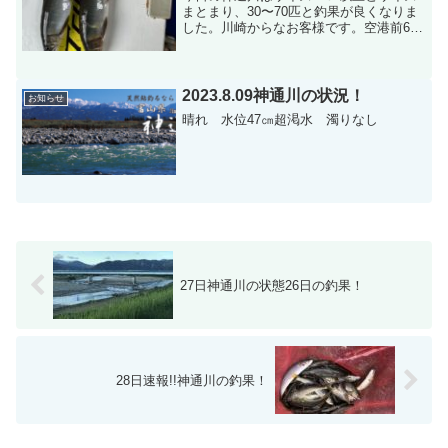
まとまり、30〜70匹と釣果が良くなりま
した。川崎からなお客様です。空港前69
匹です。食べごろサイズでした！ぐ
ー！！井田川の釣果10:40〜15:405時間で
61匹でした！井田川の鮎は育ってます！
井田川...
2023.8.09神通川の状況！
お知らせ
晴れ 水位47㎝超渇水 濁りなし
27日神通川の状態26日の釣果！
28日速報!!神通川の釣果！