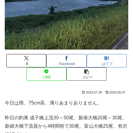
X
Facebook
はてブ
LINE
コピー
2019.07.28
2020.06.07
今日は雨、75cm高、濁りあまりありません。
昨日の釣果 成子橋上流30～50尾、新保大橋20尾～30尾、
新婦大橋下流昼から4時間程で30尾、富山大橋25尾、有沢