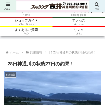
アウトドア・釣り・鮎・自然体験を加速させるメディア
メニュー
検索
ホーム
フィッシングガイド
Home
Fishing guide
ショップガイド
アクセス
-Shop Guide-
-Access-
よくあるご質問
リンク
-FAQ-
-Links-
ホーム
釣果情報
28日神通川の状態27日の釣果！
28日神通川の状態27日の釣果！
釣果情報