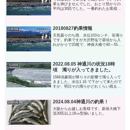
果も伸びませんでした。おとり預かりの
平均は30匹でした。一番釣れたお客様で
土溝47匹でした。沢山の預かりを頂き
中々写真や情報が聞けません。それだけ
安定して釣れている事だけお伝えしま
す。
20180827釣果情報
釣果情報
天気曇りのち雨、水位103センチ、笹濁り
です。釣果ですが大沢野塩で昼頃から入
れがかりで20尾で、神保大橋で40～55尾
です。婦中大橋下で3時間で28尾で今日は
婦中大橋下の瀬サイズは魚が入れ替わっ
たのもあり、10～13㎝ぐらいのが３割く
らいで...
2022.08.05 神通川の状況18時
河川情報
頃 濁りが入ってきました。
15時頃豪雨が降りその影響で濁り入って
きました。水位1.16 で下がって来たので
すが、明日その濁りがどれくらい残る今
の所わかりません。
2024.08.04神通川の釣果！
釣果情報
大阪からお越しお客様です。新保大橋下
流30匹以上18㎝型揃いました。