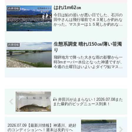
はれ/1m62㎝
釣果情報
今日は鮎の追いが悪い日でした、石川の
田中さんは飛行場前で４３尾しか釣れな
かった。マスターは１５尾しか釣れなか
った。山梨の３人は井田川へ行かれた、
それで全部で５０尾位とのことです。そ
の中で栃木の大牟田さんだけが飛行場前
で６７尾も釣られた、これ...
生態系調査 晴れ/150㎝/薄い笹濁
釣果情報
り
飛騨地方で降った大きな雨の影響から一
時3mオーバー水位となった神通ですが、
今週の土曜日はいよいよダイワ鮎マスタ
ーズ北陸地区大会です。会場の川の状況
は？ 鮎は釣れる？サイズは？等、大会エ
リアを7/3（火）に調査してみました。
※ 個人的な感想な...
🎣 井田川が止まらない！2026.07.08また
また爆釣のビッグニュース到来！
2026.07.09【最新川情報】神通川、絶好
のコンディションへ！週末は友釣りへ