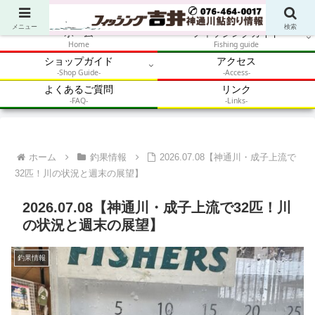
アウトドア・釣り・鮎・自然体験を加速させるメディア
メニュー
検索
ホーム
フィッシングガイド
Home
Fishing guide
ショップガイド
アクセス
-Shop Guide-
-Access-
よくあるご質問
リンク
-FAQ-
-Links-
ホーム
釣果情報
2026.07.08【神通川・成子上流で
32匹！川の状況と週末の展望】
2026.07.08【神通川・成子上流で32匹！川
の状況と週末の展望】
釣果情報