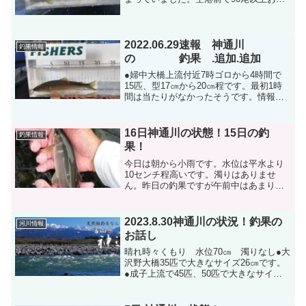
りサイズ65尾17㎝以上65尾東京からお越
しのお客様新保大橋上下流88尾です。小
ぶりの物も混じりますが、型は揃ってい
ました...
2022.06.29速報 神通川
釣果情報
の 釣果 .追加.追加
●婦中大橋上流付近7時ゴロから4時間で
15匹、型17㎝から20㎝程です。最初1時
間は当たりがなかったそうです。情報あ
りがとうございました。富山市只今36度
水分をとり熱中症に気をつけて下さい。●
空港前瀬で15匹 17㎝〜21㎝の型です。
16日神通川の状態！15日の釣
釣果情報
7匹お...
果！
今日は朝から小雨です。水位は平水より
10センチ程高いです。濁りはありませ
ん。昨日の釣果ですが午前中はあまり良
く無かったようですが昼から釣れるよう
になりました。今週末に神通川で開催さ
れる大会の下見で来店されたお客様で高
2023.8.30神通川の状況！釣果の
河川情報
速道路下午前中で15尾で...
お話し
晴れ時々くもり 水位70㎝ 濁りなし●大
沢野大橋35匹で大きなサイズ26㎝です。
●成子上流で45匹、50匹で大きなサイズ
で25㎝の情報です。大沢野大橋大沢野大
橋