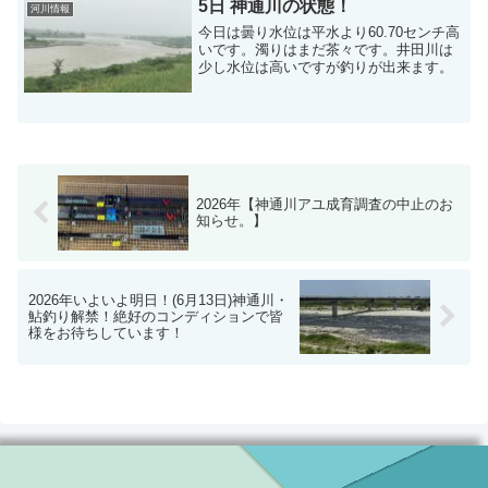
5日 神通川の状態！
河川情報
今日は曇り水位は平水より60.70センチ高
いです。濁りはまだ茶々です。井田川は
少し水位は高いですが釣りが出来ます。
2026年【神通川アユ成育調査の中止のお
知らせ。】
2026年いよいよ明日！(6月13日)神通川・
鮎釣り解禁！絶好のコンディションで皆
様をお待ちしています！