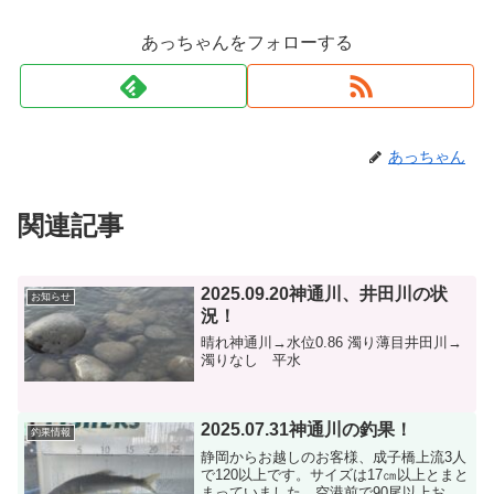
あっちゃんをフォローする
あっちゃん
関連記事
2025.09.20神通川、井田川の状
お知らせ
況！
晴れ神通川→水位0.86 濁り薄目井田川→
濁りなし 平水
2025.07.31神通川の釣果！
釣果情報
静岡からお越しのお客様、成子橋上流3人
で120以上です。サイズは17㎝以上とまと
まっていました。空港前で90尾以上おと