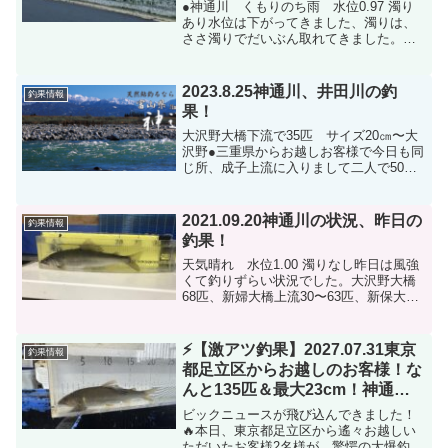
●神通川 くもりのち雨 水位0.97 濁り
あり水位は下がってきました、濁りは、
ささ濁りでだいぶん取れてきました。今
日、明日の雨次第ですがこのまま行けば
連休は大丈夫と思いますが…天気が不安
定なのが気になります。●井田川のライブ
2023.8.25神通川、井田川の釣
釣果情報
カメラです。水位...
果！
大沢野大橋下流で35匹 サイズ20㎝〜大
沢野●三重県からお越しお客様で今日も同
じ所、成子上流に入りまして二人で50匹
程です。●高崎からお越しお客様です。井
田川下流鉄橋付近42匹 サイズ18㎝〜井
田川お電話での情報ですが空港前で63匹
2021.09.20神通川の状況、昨日の
釣果情報
の情報を...
釣果！
天気晴れ 水位1.00 濁りなし昨日は風強
くて釣りずらい状況でした。大沢野大橋
68匹、新婦大橋上流30〜63匹、新保大橋
上流同じく30〜50匹の情報です。その中
でも新婦大橋は良く釣れていました。大
沢野大橋27㎝の写真です。
⚡️【激アツ釣果】2027.07.31東京
釣果情報
都足立区からお越しのお客様！な
んと135匹＆最大23cm！神通川
いま絶好調です！
ビックニュースが飛び込んできました！
🔥本日、東京都足立区から遙々お越しい
ただいたお客様2名様が、驚愕の大爆釣を