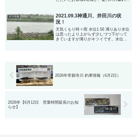
達成されました！🎣 本日の釣果・サイズ
まとめエリア： 神通川（高速道路付近）
人数： 2名様釣果合計： 135匹！（77匹
2021.09.3神通川、井田川の状
河川情報
＆ 58...
況！
天気くもり時々雨 水位1.56 濁りあり水位
は思ったより上がらず少しづつ下がって
きていますが濁りがキツイです。水位が
下がれば濁りも取れるのは、早いとおも
いますが…？井田川上流は今日から釣り
なります。濁りもだいぶんとれまた。今
日の営業時間 1...
2026年常願寺川 釣果情報（6月2日）
2026年【6月12日 営業時間延長のお知
らせ】