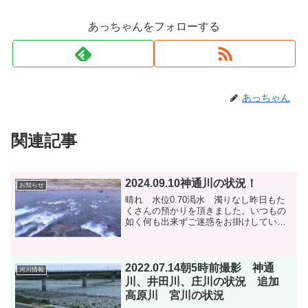
あっちゃんをフォローする
あっちゃん
関連記事
2024.09.10神通川の状況！
お知らせ
晴れ 水位0.70渇水 濁りなし昨日もた
くさんの預かりを頂きました。いつもの
如く何も出来ずご迷惑をお掛けしていま
す。情報ですが、新保大橋上流で103匹、
新婦大橋下流78匹、空港前82匹の情報で
す。昨日は土日で大きい鮎が抜かれたの
か、全般的に...
2022.07.14朝5時前撮影 神通
河川情報
川、井田川、庄川の状況 追加
高原川 宮川の状況