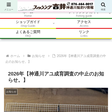
アウトドア・釣り・鮎・自然体験を加速させるメディア
メニュー
検索
ホーム
フィッシングガイド
Home
Fishing guide
ショップガイド
アクセス
-Shop Guide-
-Access-
よくあるご質問
リンク
-FAQ-
-Links-
ホーム
お知らせ
2026年【神通川アユ成育調査の中
止のお知らせ。】
2026年【神通川アユ成育調査の中止のお知
らせ。】
お知らせ