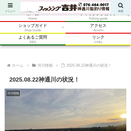
アウトドア・釣り・鮎・自然体験を加速させるメディア
メニュー
検索
ホーム
フィッシングガイド
Home
Fishing guide
ショップガイド
アクセス
-Shop Guide-
-Access-
よくあるご質問
リンク
-FAQ-
-Links-
ホーム
河川情報
2025.08.22神通川の状況！
2025.08.22神通川の状況！
河川情報