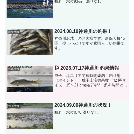
晴れ 水位93㎝ 濁りなし
2024.08.10神通川の釣果！
釣果情報
神奈川お越しのお客様です。新保大橋46
匹 少し小ぶりですが素晴らしい釣果で
す。
🎣 2026.07.17神通川 釣果情報
釣果情報
成子上流エリアで短時間爆釣！釣り場
（ポイント） 成子上流釣果数 42 匹サ
イズ 15〜21 cm釣行時間 約4 時間📈
サイズ詳細・ヒット状況■ 16cm〜17cm
が全体の半分以上を占め、おもしろいよ
うに掛かりました！■ 17cm以上の良型...
2024.09.09神通川の状況！
河川情報
晴れ 水位0.70 濁りなし