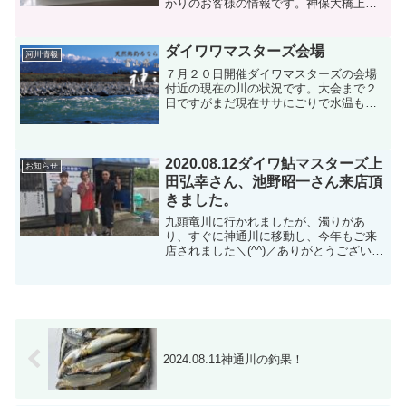
かりのお客様の情報です。神保大橋上流
49匹 18〜24㎝の型、ほとんどが20㎝オ
ーバーです。おとり買取させていただき
ました。よく聞かれたのが午前中全然ダ
ダイワワマスターズ会場
河川情報
メで午後...
７月２０日開催ダイワマスターズの会場
付近の現在の川の状況です。大会まで２
日ですがまだ現在ササにごりで水温も低
く、水位は未だに４８ｃｍも高く減水ま
まならずといったところです。
2020.08.12ダイワ鮎マスターズ上
お知らせ
田弘幸さん、池野昭一さん来店頂
きました。
九頭竜川に行かれましたが、濁りがあ
り、すぐに神通川に移動し、今年もご来
店されました＼(^^)／ありがとうございま
す。神通川で花火を上げて頂く事を期待
しています(^^♪情報が入り次第またお知
らせ致します。
2024.08.11神通川の釣果！