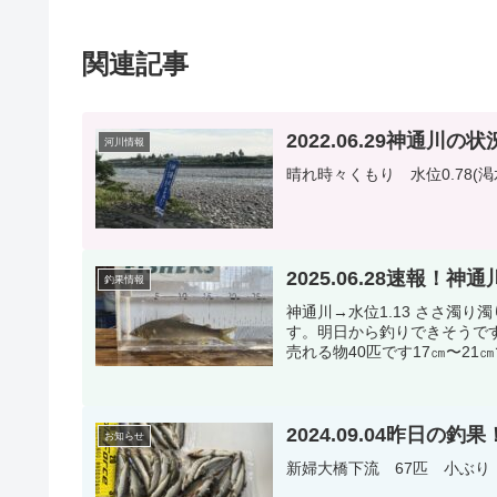
関連記事
2022.06.29神通川の状
河川情報
晴れ時々くもり 水位0.78(渇
2025.06.28速報
釣果情報
神通川→水位1.13 ささ濁
す。明日から釣りできそうです
売れる物40匹です17㎝〜21
2024.09.04昨日の釣
お知らせ
新婦大橋下流 67匹 小ぶり