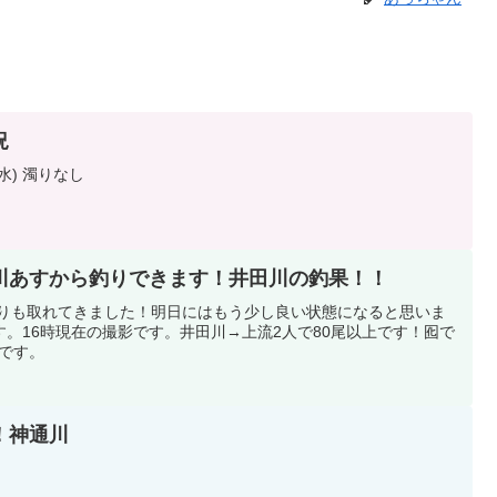
況
水) 濁りなし
！神通川あすから釣りできます！井田川の釣果！！
り濁りも取れてきました！明日にはもう少し良い状態になると思いま
。16時現在の撮影です。井田川→上流2人で80尾以上です！囮で
㎝です。
果！神通川