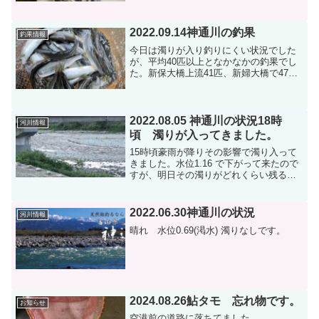
がします。石垢を気にせずに思い切って
真に入れたら掛かり始めたそうです。少
しずつ神通川...
2022.09.14神通川の釣果
釣果情報
今日は濁りが入り釣りにくい状況でした
が、平均40匹以上となかなかの釣果でし
た。新保大橋上流41匹、新婦大橋で47
匹、鉄橋上流2人で90匹程、岩木で41匹の
情報頂きました。
2022.08.05 神通川の状況18時
河川情報
頃 濁りが入ってきました。
15時頃豪雨が降りその影響で濁り入って
きました。水位1.16 で下がって来たので
すが、明日その濁りがどれくらい残る今
の所わかりません。
2022.06.30神通川の状況
河川情報
晴れ 水位0.69(渇水) 濁りなしです。
2024.08.26鮎タモ 忘れ物です。
お知らせ
空港前の道路に落ちてました。