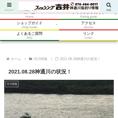
アウトドア・釣り・鮎・自然体験を加速させるメディア
メニュー
検索
ホーム
フィッシングガイド
Home
Fishing guide
ショップガイド
アクセス
-Shop Guide-
-Access-
よくあるご質問
リンク
-FAQ-
-Links-
ホーム
河川情報
2021.08.28神通川の状況！
2021.08.28神通川の状況！
河川情報