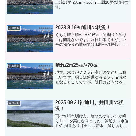
上流21尾 20cm～26cm 土淵18尾の情報で
す。
2023.8.19神通川の状況！
河川情報
くもり時々晴れ 水位69cm 笹濁り？釣り
には問題ないです。昨日釣果ですが、ウ
チの預かりの情報では30匹〰️70匹以上の
情報でした。大沢野大橋、成子橋、新保
大橋、空港前、有沢橋、富山大橋で同じ
様な釣果が出ていたと思います。雑な情
報ですいませ...
晴れ/2m25㎝/+70㎝
釣果情報
現在、水位が７０ｃｍ高いので釣りは難
しいです、明日は普通なら２５ｃｍ減水
となるところですが、明日はどうなるこ
とか・・・・・・。お客さんが、今原子
力発電所が発電していないので水力、発
電所に頼らなければならないとのことで
水位が落ちないと言われま...
2025.09.21神通川、井田川の状
お知らせ
況！
雨のち晴れ明け方、増水のサイレンが鳴
り1メータ高になりました。神通川→水位
1.81 濁りあり井田川→増水 濁りあり※
川の状況については、常時弊社のホーム
ページにてお知らせいたします。お知ら