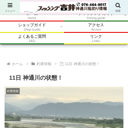
アウトドア・釣り・鮎・自然体験を加速させるメディア
メニュー
検索
ホーム
フィッシングガイド
Home
Fishing guide
ショップガイド
アクセス
-Shop Guide-
-Access-
よくあるご質問
リンク
-FAQ-
-Links-
ホーム
釣果情報
11日 神通川の状態！
11日 神通川の状態！
釣果情報