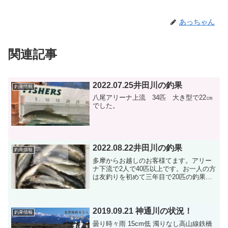
あっちゃん
関連記事
2022.07.25井田川の釣果
釣果情報
八尾アリーナ上流 34匹 大き型で22㎝
でした。
2022.08.22井田川の釣果
釣果情報
多摩からお越しのお客様てます。アリー
ナ下流で2人で40匹以上です。お一人の方
は友釣りを初めて三年目で20匹の釣果で
した。たいへん喜んで頂けました。明日
は、神通川にするか井田川するかお酒飲
みながら考えるそうです笑素晴らしい釣
果です。今日も井田...
2019.09.21 神通川の状況！
釣果情報
曇り時々雨 15cm低 濁りなし高山線鉄橋